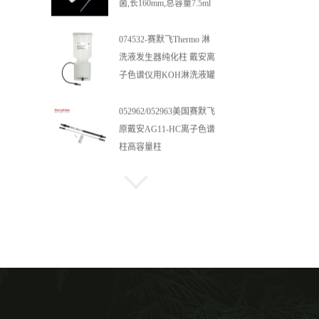
菌,长160mm,总容量7.5ml
吸管,刻度到3ml 巴氏吸管
074532-赛默飞Thermo 淋
洗液发生器纯化柱 戴安离
子色谱仪用KOH淋洗液罐
052962/052963美国赛默飞
原戴安AG11-HC离子色谱
柱高容量柱
施睿康 4.8克 抽取式手套
一次性丁腈手套100只/盒
10盒/箱 N920（中）
美国进口赛默飞戴安样品
管 Dionex样品瓶和盖子
038008