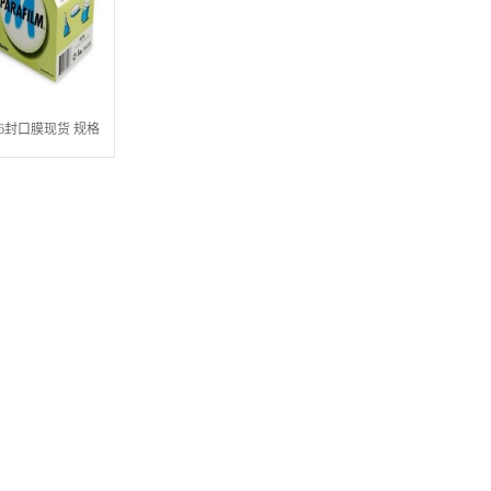
-996封口膜现货 规格
25英尺