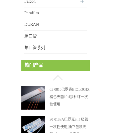
Falcon
Parafilm
DURAN
MUCU 2mL透明可站立管
螺口管
身 螺口管管盖一体 冷冻
保存管 5612008
螺口管系列
巴罗克BIOLOGIX 55ml白
热门产品
色试剂槽,聚苯乙烯 独立
包装 伽马射线灭菌25-
0051
65-0010巴罗克BIOLOGIX
橘色灭菌10μl接种环一次
性使用
30-0138A巴罗克3ml 吸管
一次性使用,独立包装灭