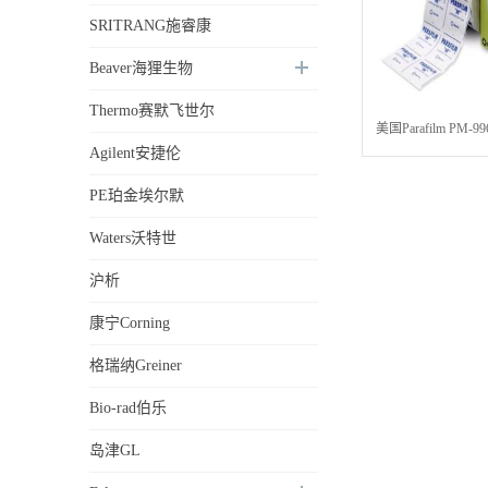
SRITRANG施睿康
Beaver海狸生物
Thermo赛默飞世尔
美国Parafilm PM
Agilent安捷伦
4英寸×1
PE珀金埃尔默
Waters沃特世
沪析
康宁Corning
格瑞纳Greiner
Bio-rad伯乐
岛津GL