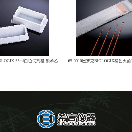
OLOGIX 55ml白色试剂槽,聚苯乙
65-0010巴罗克BIOLOGIX橘色灭菌1
立包装 伽马射线灭菌25-0051
种环一次性使用