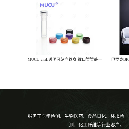
MUCU 2mL透明可站立管身 螺口管管盖一
巴罗克BI
体 冷冻保存管 5612008
烯 独
服务于医学检测、生物医药、食品日化、环境检
测、化工纤维等行业客户。