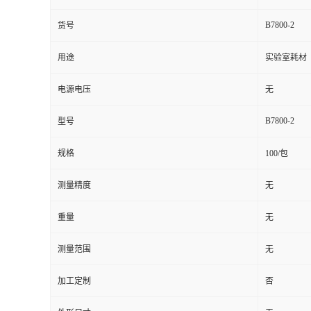
B7800-2
货号
用途
实验室耗材
电源电压
无
B7800-2
型号
规格
100/包
测量精度
无
重量
无
测量范围
无
加工定制
否