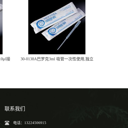
0μl接
30-0138A巴罗克3ml 吸管一次性使用,独立
包装灭菌,长160mm,总容量7.5ml 吸管,刻度
到3ml 巴氏吸管
联系我们
电话：13224506915