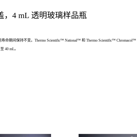
，4 mL 透明玻璃样品瓶
Thermo Scientific™ National™ 和 Thermo Scientific™ Chr
 40 mL。