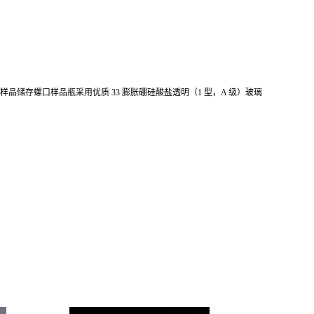
omacol™ 样品储存螺口样品瓶采用优质 33 膨胀硼硅酸盐透明（1 型，A 级）玻璃