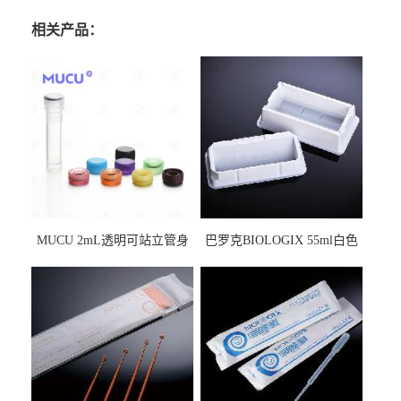
相关产品：
MUCU 2mL透明可站立管身
巴罗克BIOLOGIX 55ml白色
螺口管管盖一体 冷冻保存管
试剂槽,聚苯乙烯 独立包装 伽
5612008
马射线灭菌25-0051