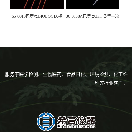
65-0010巴罗克BIOLOGIX橘
30-0138A巴罗克3ml 吸管一次
色灭菌10μl接种环一次性使用
性使用,独立包装灭菌,长
160mm,总容量7.5ml 吸管,刻
度到3ml 巴氏吸管
服务于医学检测、生物医药、食品日化、环境检测、化工纤
维等行业客户。