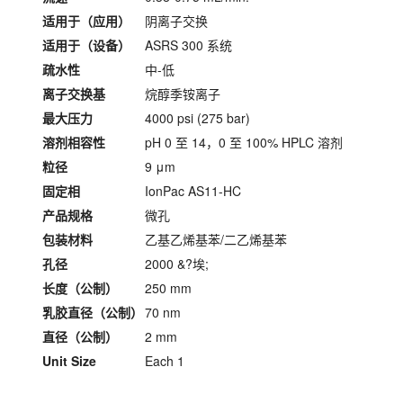
适用于（应用）
阴离子交换
适用于（设备）
ASRS 300 系统
疏水性
中-低
离子交换基
烷醇季铵离子
最大压力
4000 psi (275 bar)
溶剂相容性
pH 0 至 14，0 至 100% HPLC 溶剂
粒径
9 μm
固定相
IonPac AS11-HC
产品规格
微孔
包装材料
乙基乙烯基苯/二乙烯基苯
孔径
2000 &?埃;
长度（公制）
250 mm
乳胶直径（公制）
70 nm
直径（公制）
2 mm
Unit Size
Each 1