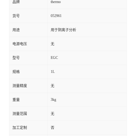
thermo
品牌
052961
货号
用途
用于阴离子分析
电源电压
无
EGC
型号
1L
规格
测量精度
无
3kg
重量
测量范围
无
加工定制
否