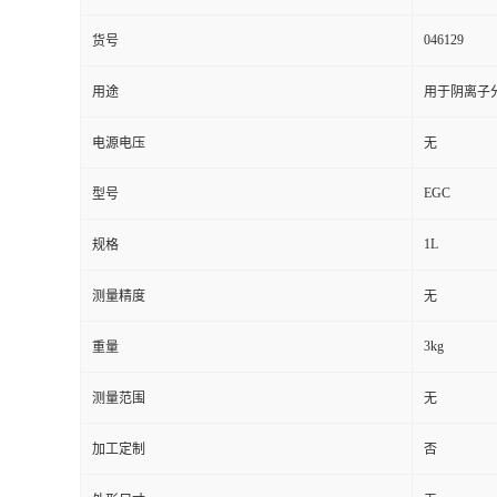
046129
货号
用途
用于阴离子
电源电压
无
EGC
型号
1L
规格
测量精度
无
3kg
重量
测量范围
无
加工定制
否