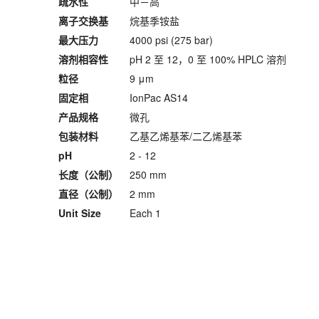
疏水性
中－高
离子交换基
烷基季铵盐
最大压力
4000 psi (275 bar)
溶剂相容性
pH 2 至 12，0 至 100% HPLC 溶剂
粒径
9 μm
固定相
IonPac AS14
产品规格
微孔
包装材料
乙基乙烯基苯/二乙烯基苯
pH
2 - 12
长度（公制）
250 mm
直径（公制）
2 mm
Unit Size
Each 1