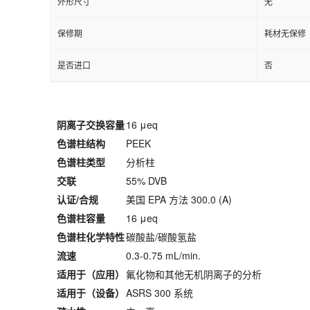
外形尺寸
无
保修期
耗材无保修
是否进口
否
阴离子交换容量
16 μeq
色谱柱结构
PEEK
色谱柱类型
分析柱
交联
55% DVB
认证/合规
美国 EPA 方法 300.0 (A)
色谱柱容量
16 μeq
色谱柱化学特性
碳酸盐/碳酸氢盐
流速
0.3-0.75 mL/min.
适用于（应用）
氟化物和其他无机阴离子的分析
适用于（设备）
ASRS 300 系统