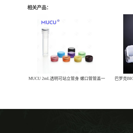
相关产品：
MUCU 2mL透明可站立管身 螺口管管盖一
巴罗克BI
体 冷冻保存管 5612008
烯 独