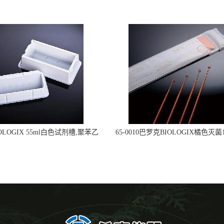
OLOGIX 55ml白色试剂槽,聚苯乙
65-0010巴罗克BIOLOGIX橘色灭菌1
立包装 伽马射线灭菌25-0051
种环一次性使用