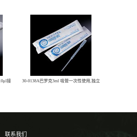
0μl接
30-0138A巴罗克3ml 吸管一次性使用,独立
包装灭菌,长160mm,总容量7.5ml 吸管,刻度
到3ml 巴氏吸管
联系我们