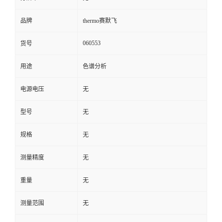
品牌
thermo赛默飞
060553
货号
用途
色谱分析
电源电压
无
型号
无
规格
无
测量精度
无
重量
无
测量范围
无