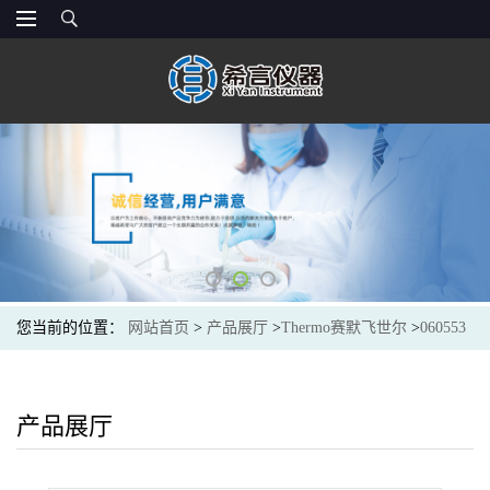
您当前的位置：
网站首页
>
产品展厅
>
Thermo赛默飞世尔
>
060553
Thermo赛默飞 供应美国Dionex™ IonPac AS18 IC 色谱柱 阴离子分析
柱,2X25
产品展厅