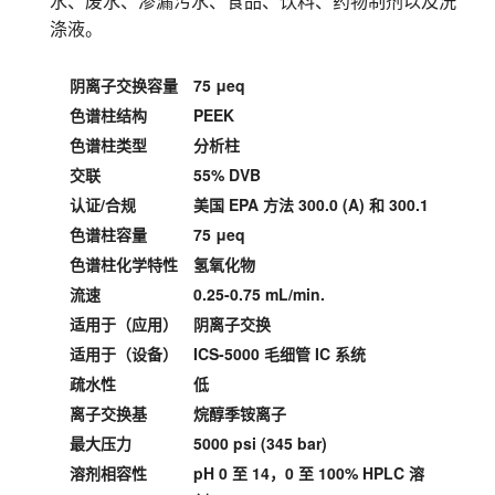
水、废水、渗漏污水、食品、饮料、药物制剂以及洗
涤液。
阴离子交换容量
75 μeq
色谱柱结构
PEEK
色谱柱类型
分析柱
交联
55% DVB
认证/合规
美国 EPA 方法 300.0 (A) 和 300.1
色谱柱容量
75 μeq
色谱柱化学特性
氢氧化物
流速
0.25-0.75 mL/min.
适用于（应用）
阴离子交换
适用于（设备）
ICS-5000 毛细管 IC 系统
疏水性
低
离子交换基
烷醇季铵离子
最大压力
5000 psi (345 bar)
溶剂相容性
pH 0 至 14，0 至 100% HPLC 溶