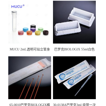
MUCU 2mL透明可站立管身
巴罗克BIOLOGIX 55ml白色
螺口管管盖一体 冷冻保存管
试剂槽,聚苯乙烯 独立包装 伽
5612008
马射线灭菌25-0051
65-0010巴罗克BIOLOGIX橘
30-0138A巴罗克3ml 吸管一次