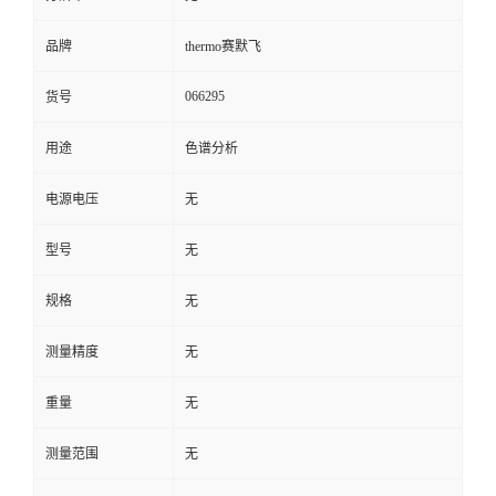
品牌
thermo赛默飞
066295
货号
用途
色谱分析
电源电压
无
型号
无
规格
无
测量精度
无
重量
无
测量范围
无