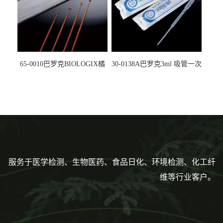
65-0010巴罗克BIOLOGIX橘
30-0138A巴罗克3ml 吸管一次
色灭菌10μl接种环一次性使用
性使用,独立包装灭菌,长
160mm,总容量7.5ml 吸管,刻
度到3ml 巴氏吸管
服务于医学检测、生物医药、食品日化、环境检测、化工纤
维等行业客户。