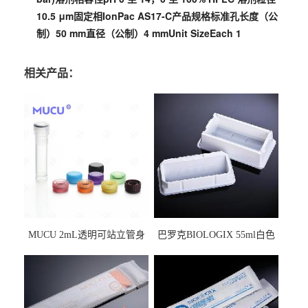
10.5 μm固定相IonPac AS17-C产品规格标准孔长度（公
制）50 mm直径（公制）4 mmUnit SizeEach 1
相关产品：
MUCU 2mL透明可站立管身
巴罗克BIOLOGIX 55ml白色
螺口管管盖一体 冷冻保存管
试剂槽,聚苯乙烯 独立包装 伽
5612008
马射线灭菌25-0051