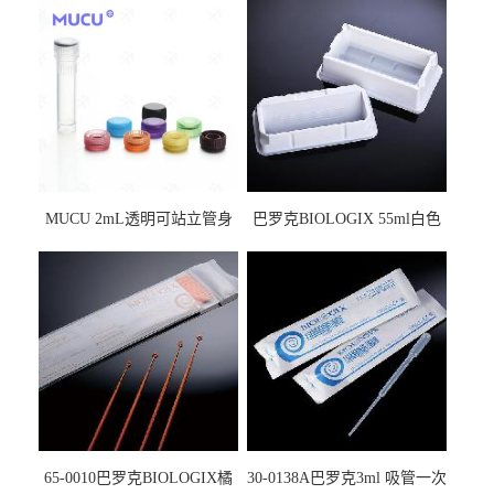
MUCU 2mL透明可站立管身
巴罗克BIOLOGIX 55ml白色
螺口管管盖一体 冷冻保存管
试剂槽,聚苯乙烯 独立包装 伽
5612008
马射线灭菌25-0051
65-0010巴罗克BIOLOGIX橘
30-0138A巴罗克3ml 吸管一次