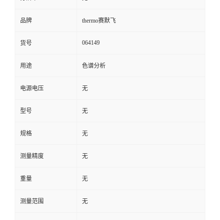
品牌
thermo赛默飞
064149
货号
用途
色谱分析
电源电压
无
型号
无
规格
无
测量精度
无
重量
无
测量范围
无