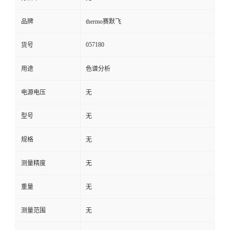
品牌
thermo赛默飞
057180
货号
用途
色谱分析
电源电压
无
型号
无
规格
无
测量精度
无
重量
无
测量范围
无