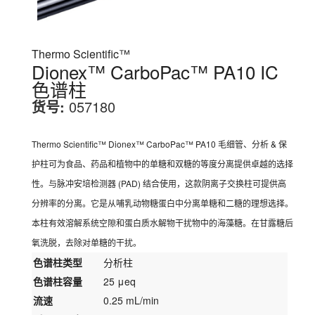
Thermo Scientific™
Dionex™ CarboPac™ PA10 IC
色谱柱
货号:
057180
Thermo Scientific™ Dionex™ CarboPac™ PA10 毛细管、分析 & 保
护柱可为食品、药品和植物中的单糖和双糖的等度分离提供卓越的选择
性。与脉冲安培检测器 (PAD) 结合使用，这款阴离子交换柱可提供高
分辨率的分离。它是从哺乳动物糖蛋白中分离单糖和二糖的理想选择。
本柱有效溶解系统空隙和蛋白质水解物干扰物中的海藻糖。在甘露糖后
氧洗脱，去除对单糖的干扰。
色谱柱类型
分析柱
色谱柱容量
25 μeq
流速
0.25 mL/min