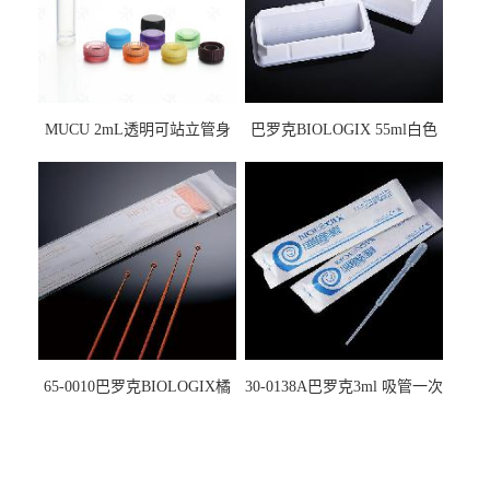
MUCU 2mL透明可站立管身
巴罗克BIOLOGIX 55ml白色
螺口管管盖一体 冷冻保存管
试剂槽,聚苯乙烯 独立包装 伽
5612008
马射线灭菌25-0051
65-0010巴罗克BIOLOGIX橘
30-0138A巴罗克3ml 吸管一次
色灭菌10μl接种环一次性使用
性使用,独立包装灭菌,长
160mm,总容量7.5ml 吸管,刻
度到3ml 巴氏吸管