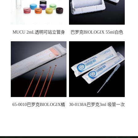
MUCU 2mL透明可站立管身
巴罗克BIOLOGIX 55ml白色
螺口管管盖一体 冷冻保存管
试剂槽,聚苯乙烯 独立包装 伽
5612008
马射线灭菌25-0051
65-0010巴罗克BIOLOGIX橘
30-0138A巴罗克3ml 吸管一次
色灭菌10μl接种环一次性使用
性使用,独立包装灭菌,长
160mm,总容量7.5ml 吸管,刻
度到3ml 巴氏吸管