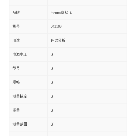
品牌
thermo赛默飞
043103
货号
用途
色谱分析
电源电压
无
型号
无
规格
无
测量精度
无
重量
无
测量范围
无