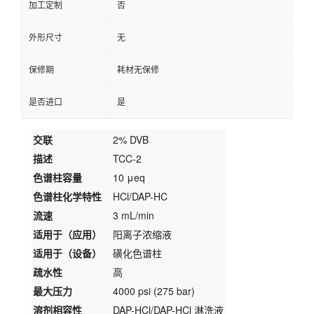
加工定制
否
外形尺寸
无
保修期
耗材无保修
是否进口
是
交联
2% DVB
描述
TCC-2
色谱柱容量
10 μeq
色谱柱化学特性
HCl/DAP-HC
流速
3 mL/min
适用于（应用）
阳离子浓缩液
适用于（设备）
磺化色谱柱
疏水性
高
最大压力
4000 psi (275 bar)
溶剂相容性
DAP-HCl/DAP-HCl 淋洗液