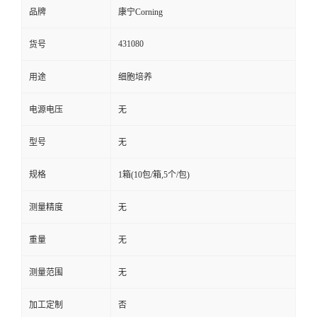
品牌
康宁Corning
431080
货号
用途
细胞培养
电源电压
无
型号
无
规格
1箱(10包/箱,5个/包)
测量精度
无
重量
无
测量范围
无
加工定制
否