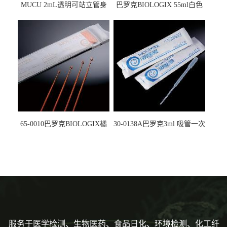
MUCU 2mL透明可站立管身
巴罗克BIOLOGIX 55ml白色
螺口管管盖一体 冷冻保存管
试剂槽,聚苯乙烯 独立包装 伽
5612008
马射线灭菌25-0051
65-0010巴罗克BIOLOGIX橘
30-0138A巴罗克3ml 吸管一次
色灭菌10μl接种环一次性使用
性使用,独立包装灭菌,长
160mm,总容量7.5ml 吸管,刻
度到3ml 巴氏吸管
服务于医学检测、生物医药、食品日化、环境检测、化工纤