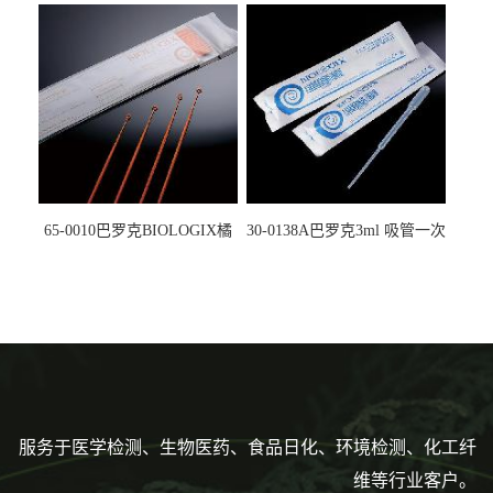
5612008
马射线灭菌25-0051
65-0010巴罗克BIOLOGIX橘
30-0138A巴罗克3ml 吸管一次
色灭菌10μl接种环一次性使用
性使用,独立包装灭菌,长
160mm,总容量7.5ml 吸管,刻
度到3ml 巴氏吸管
服务于医学检测、生物医药、食品日化、环境检测、化工纤
维等行业客户。