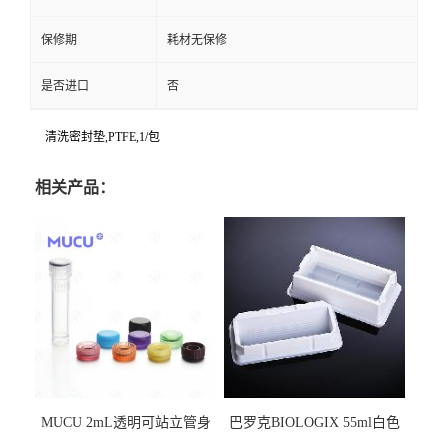
保修期
耗材无保修
是否进口
否
清洗密封垫,PTFE,1/包
相关产品：
MUCU 2mL透明可站立管身
巴罗克BIOLOGIX 55ml白色
螺口管管盖一体 冷冻保存管
试剂槽,聚苯乙烯 独立包装 伽