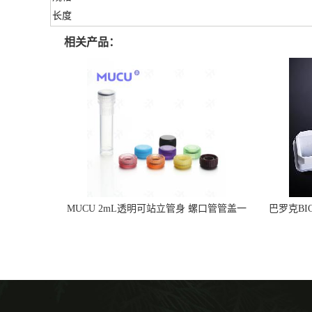
长度
相关产品：
MUCU 2mL透明可站立管身 螺口管管盖一
巴罗克BI
体 冷冻保存管 5612008
烯 独