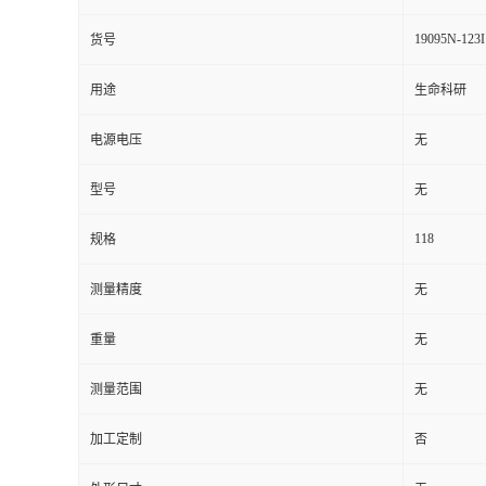
19095N-123I
货号
用途
生命科研
电源电压
无
型号
无
118
规格
测量精度
无
重量
无
测量范围
无
加工定制
否