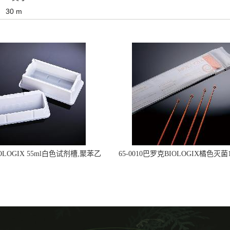
30 m
OLOGIX 55ml白色试剂槽,聚苯乙
65-0010巴罗克BIOLOGIX橘色灭菌1
立包装 伽马射线灭菌25-0051
种环一次性使用