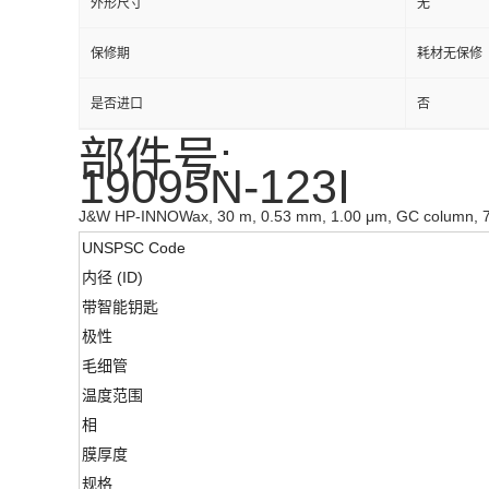
外形尺寸
无
保修期
耗材无保修
是否进口
否
部件号:
19095N-123I
J&W HP-INNOWax, 30 m, 0.53 mm, 1.00 μm, GC column, 7
UNSPSC Code
内径 (ID)
带智能钥匙
极性
毛细管
温度范围
相
膜厚度
规格