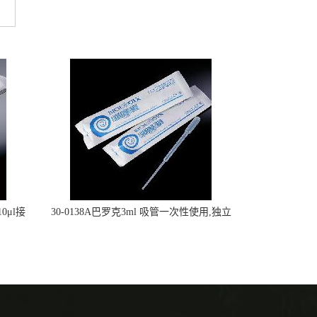
0μl接
30-0138A巴罗克3ml 吸管一次性使用,独立
包装灭菌,长160mm,总容量7.5ml 吸管,刻度
到3ml 巴氏吸管