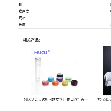
相
膜厚度
规格
长度
相关产品：
MUCU 2mL透明可站立管身 螺口管管盖一
巴罗克BI
体 冷冻保存管 5612008
烯 独