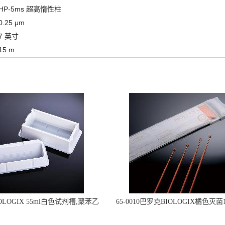
HP-5ms 超高惰性柱
0.25 μm
7 英寸
15 m
OLOGIX 55ml白色试剂槽,聚苯乙
65-0010巴罗克BIOLOGIX橘色灭菌1
立包装 伽马射线灭菌25-0051
种环一次性使用