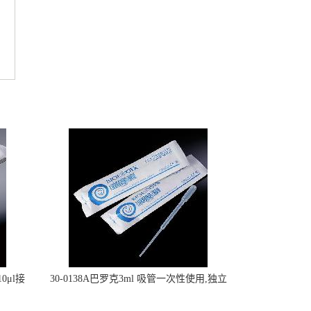
0μl接
30-0138A巴罗克3ml 吸管一次性使用,独立
包装灭菌,长160mm,总容量7.5ml 吸管,刻度