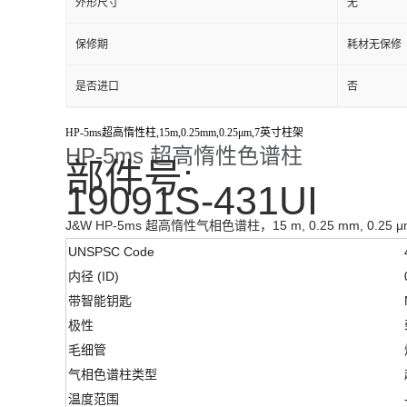
外形尺寸
无
保修期
耗材无保修
是否进口
否
HP-5ms超高惰性柱,15m,0.25mm,0.25μm,7英寸柱架
HP-5ms 超高惰性色谱柱
部件号:
19091S-431UI
J&W HP-5ms 超高惰性气相色谱柱，15 m, 0.25 mm, 0.25
UNSPSC Code
内径 (ID)
带智能钥匙
极性
毛细管
气相色谱柱类型
温度范围