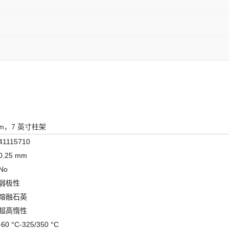
 μm，7 英寸柱架
41115710
0.25 mm
No
弱极性
熔融石英
超高惰性
-60 °C-325/350 °C