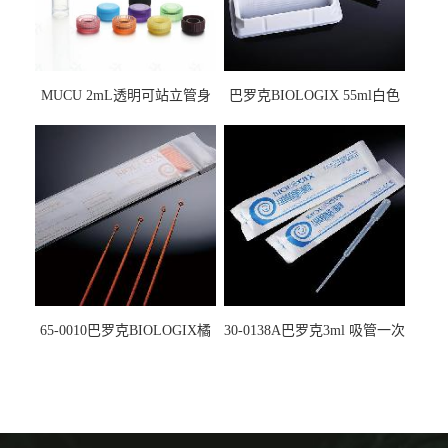
MUCU 2mL透明可站立管身
巴罗克BIOLOGIX 55ml白色
螺口管管盖一体 冷冻保存管
试剂槽,聚苯乙烯 独立包装 伽
5612008
马射线灭菌25-0051
65-0010巴罗克BIOLOGIX橘
30-0138A巴罗克3ml 吸管一次
色灭菌10μl接种环一次性使用
性使用,独立包装灭菌,长
160mm,总容量7.5ml 吸管,刻
度到3ml 巴氏吸管