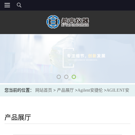
您当前的位置：
网站首页
>
产品展厅
>
Agilent安捷伦
>
AGILENT安
捷伦19091F-105J&W HP-FFAP 气相色谱柱,50 m, 0.20 mm, 0.33 μm,7
英寸柱架
产品展厅