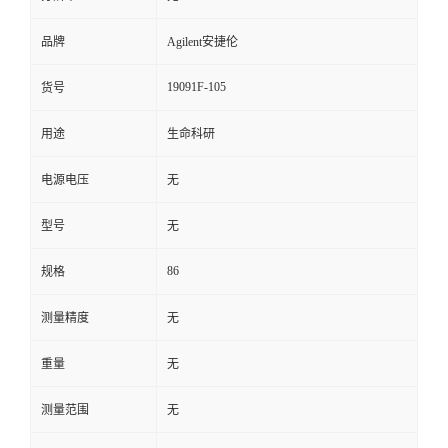
品牌
Agilent安捷伦
19091F-105
货号
用途
生命科研
电源电压
无
型号
无
86
规格
测量精度
无
重量
无
测量范围
无