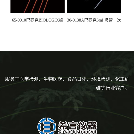
65-0010巴罗克BIOLOGIX橘
30-0138A巴罗克3ml 吸管一次
色灭菌10μl接种环一次性使用
性使用,独立包装灭菌,长
160mm,总容量7.5ml 吸管,刻
度到3ml 巴氏吸管
服务于医学检测、生物医药、食品日化、环境检测、化工纤
维等行业客户。