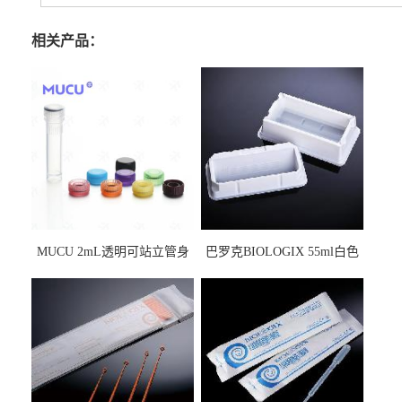
相关产品：
MUCU 2mL透明可站立管身
巴罗克BIOLOGIX 55ml白色
螺口管管盖一体 冷冻保存管
试剂槽,聚苯乙烯 独立包装 伽
5612008
马射线灭菌25-0051