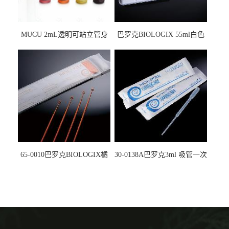
MUCU 2mL透明可站立管身
巴罗克BIOLOGIX 55ml白色
螺口管管盖一体 冷冻保存管
试剂槽,聚苯乙烯 独立包装 伽
5612008
马射线灭菌25-0051
65-0010巴罗克BIOLOGIX橘
30-0138A巴罗克3ml 吸管一次
色灭菌10μl接种环一次性使用
性使用,独立包装灭菌,长
160mm,总容量7.5ml 吸管,刻
度到3ml 巴氏吸管