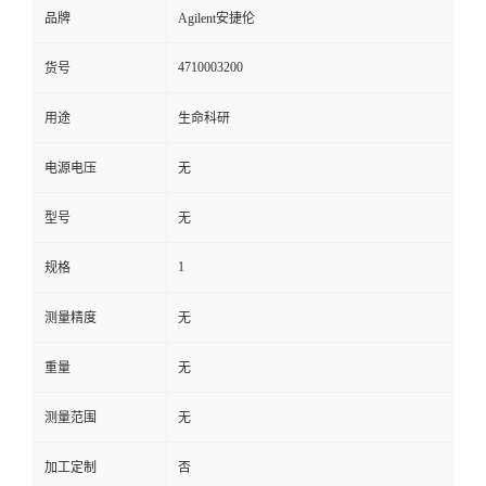
品牌
Agilent安捷伦
4710003200
货号
用途
生命科研
电源电压
无
型号
无
1
规格
测量精度
无
重量
无
测量范围
无
加工定制
否