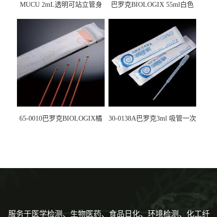
MUCU 2mL透明可站立管身
巴罗克BIOLOGIX 55ml白色
螺口管管盖一体 冷冻保存管
试剂槽,聚苯乙烯 独立包装 伽
5612008
马射线灭菌25-0051
65-0010巴罗克BIOLOGIX橘
30-0138A巴罗克3ml 吸管一次
色灭菌10μl接种环一次性使用
性使用,独立包装灭菌,长
160mm,总容量7.5ml 吸管,刻
度到3ml 巴氏吸管
服务于医学检测、生物医药、食品日化、环境检测、化工纤