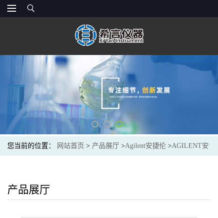
您当前的位置：
网站首页
>
产品展厅
>
Agilent安捷伦
>
AGILENT安
捷伦5183-4311光谱色谱耗材Strg Vial Kit,4mL,15x45 Clear,13-425
Cap
产品展厅