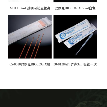
MUCU 2mL透明可站立管身
巴罗克BIOLOGIX 55ml白色
螺口管管盖一体 冷冻保存管
试剂槽,聚苯乙烯 独立包装 伽
5612008
马射线灭菌25-0051
65-0010巴罗克BIOLOGIX橘
30-0138A巴罗克3ml 吸管一次
色灭菌10μl接种环一次性使用
性使用,独立包装灭菌,长
160mm,总容量7.5ml 吸管,刻
度到3ml 巴氏吸管