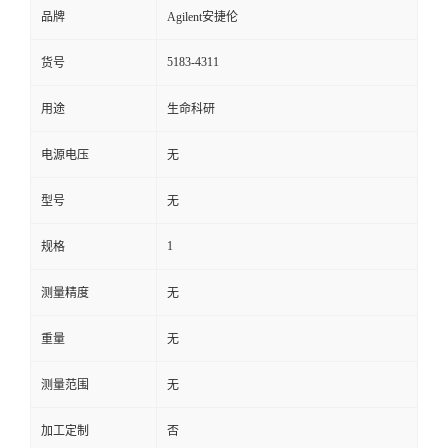
品牌
Agilent安捷伦
5183-4311
货号
用途
生命科研
电源电压
无
型号
无
1
规格
测量精度
无
重量
无
测量范围
无
加工定制
否