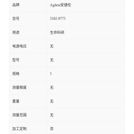
品牌
Agilent安捷伦
5182-9775
货号
用途
生命科研
电源电压
无
型号
无
1
规格
测量精度
无
重量
无
测量范围
无
加工定制
否