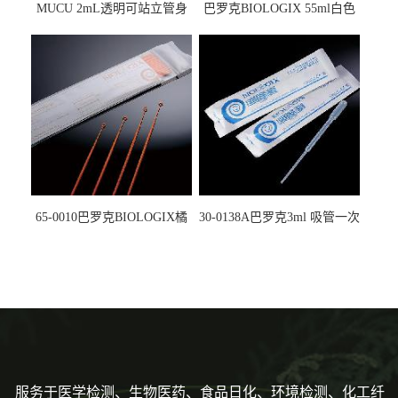
MUCU 2mL透明可站立管身
巴罗克BIOLOGIX 55ml白色
螺口管管盖一体 冷冻保存管
试剂槽,聚苯乙烯 独立包装 伽
5612008
马射线灭菌25-0051
65-0010巴罗克BIOLOGIX橘
30-0138A巴罗克3ml 吸管一次
色灭菌10μl接种环一次性使用
性使用,独立包装灭菌,长
160mm,总容量7.5ml 吸管,刻
度到3ml 巴氏吸管
服务于医学检测、生物医药、食品日化、环境检测、化工纤