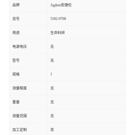
品牌
Agilent安捷伦
5182-9768
货号
用途
生命科研
电源电压
无
型号
无
1
规格
测量精度
无
重量
无
测量范围
无
加工定制
否