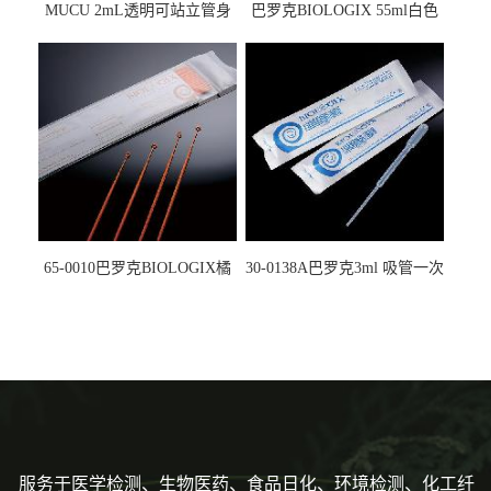
MUCU 2mL透明可站立管身
巴罗克BIOLOGIX 55ml白色
螺口管管盖一体 冷冻保存管
试剂槽,聚苯乙烯 独立包装 伽
5612008
马射线灭菌25-0051
65-0010巴罗克BIOLOGIX橘
30-0138A巴罗克3ml 吸管一次
色灭菌10μl接种环一次性使用
性使用,独立包装灭菌,长
160mm,总容量7.5ml 吸管,刻
度到3ml 巴氏吸管
服务于医学检测、生物医药、食品日化、环境检测、化工纤