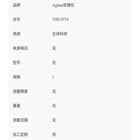
品牌
Agilent安捷伦
5182-0714
货号
用途
生命科研
电源电压
无
型号
无
1
规格
测量精度
无
重量
无
测量范围
无
加工定制
否