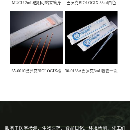
MUCU 2mL透明可站立管身
巴罗克BIOLOGIX 55ml白色
螺口管管盖一体 冷冻保存管
试剂槽,聚苯乙烯 独立包装 伽
5612008
马射线灭菌25-0051
65-0010巴罗克BIOLOGIX橘
30-0138A巴罗克3ml 吸管一次
色灭菌10μl接种环一次性使用
性使用,独立包装灭菌,长
160mm,总容量7.5ml 吸管,刻
度到3ml 巴氏吸管
服务于医学检测、生物医药、食品日化、环境检测、化工纤