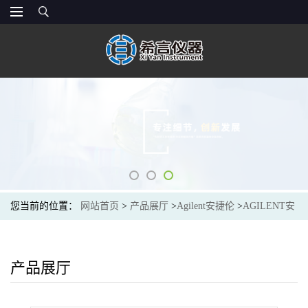
您当前的位置：
网站首页
>
产品展厅
>
Agilent安捷伦
>
AGILENT安
捷伦5063-6559半微量矩形比色皿,紫外石英,开口,PTFE盖,10mm光
程,1mL
产品展厅