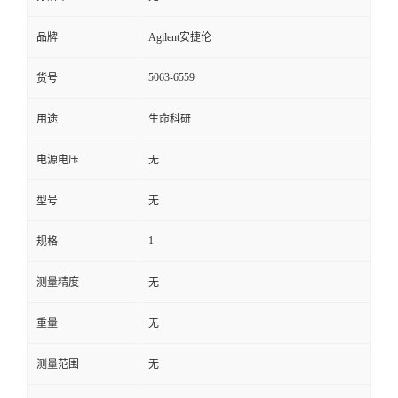
品牌
Agilent安捷伦
5063-6559
货号
用途
生命科研
电源电压
无
型号
无
1
规格
测量精度
无
重量
无
测量范围
无