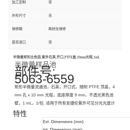
加工定制
否
外形尺寸
无
保修期
耗材无保修
是否进口
否
半微量矩形比色皿,紫外石英,开口,PTFE盖,10mm光程,1mL
半微量样品池
部件号:
5063-6559
矩形半微量流通池，石英，开口式，随附 PTFE 顶盖，4
mm 孔 x 10 mm 光程，底座厚度 9 mm，不透光黑色池
壁，1 mL，1/包. 适用于所有安捷伦紫外可见分光光度计
特性
Ext. Dimensions (mm)
Int. Dimensions (mm)