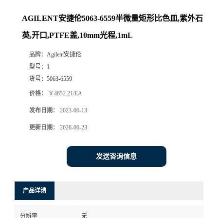
AGILENT安捷伦5063-6559半微量矩形比色皿,紫外石
英,开口,PTFE盖,10mm光程,1mL
品牌：
Agilent安捷伦
型号：
1
货号：
5063-6559
价格：
￥4652.21/EA
发布日期：
2023-06-13
更新日期：
2026-06-23
发送咨询信息
产品详请
分辨率
无