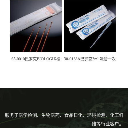
5612008
马射线灭菌25-0051
65-0010巴罗克BIOLOGIX橘
30-0138A巴罗克3ml 吸管一次
色灭菌10μl接种环一次性使用
性使用,独立包装灭菌,长
160mm,总容量7.5ml 吸管,刻
度到3ml 巴氏吸管
服务于医学检测、生物医药、食品日化、环境检测、化工纤
维等行业客户。