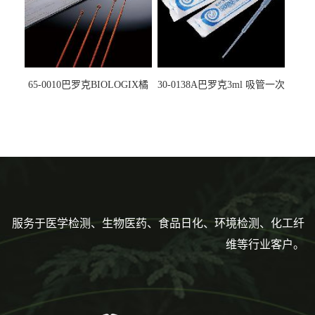
65-0010巴罗克BIOLOGIX橘
30-0138A巴罗克3ml 吸管一次
色灭菌10μl接种环一次性使用
性使用,独立包装灭菌,长
160mm,总容量7.5ml 吸管,刻
度到3ml 巴氏吸管
服务于医学检测、生物医药、食品日化、环境检测、化工纤
维等行业客户。