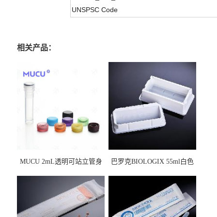
UNSPSC Code
相关产品：
MUCU 2mL透明可站立管身
巴罗克BIOLOGIX 55ml白色
螺口管管盖一体 冷冻保存管
试剂槽,聚苯乙烯 独立包装 伽
5612008
马射线灭菌25-0051