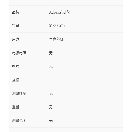
品牌
Agilent安捷伦
5182-0575
货号
用途
生命科研
电源电压
无
型号
无
1
规格
测量精度
无
重量
无
测量范围
无