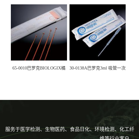
螺口管管盖一体 冷冻保存管
试剂槽,聚苯乙烯 独立包装 伽
5612008
马射线灭菌25-0051
65-0010巴罗克BIOLOGIX橘
30-0138A巴罗克3ml 吸管一次
色灭菌10μl接种环一次性使用
性使用,独立包装灭菌,长
160mm,总容量7.5ml 吸管,刻
度到3ml 巴氏吸管
服务于医学检测、生物医药、食品日化、环境检测、化工纤
维等行业客户。