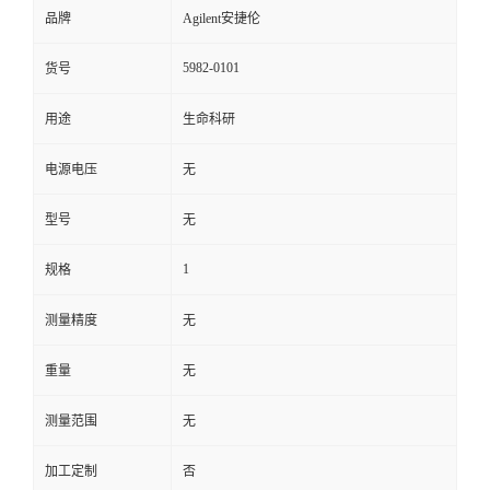
品牌
Agilent安捷伦
5982-0101
货号
用途
生命科研
电源电压
无
型号
无
1
规格
测量精度
无
重量
无
测量范围
无
加工定制
否