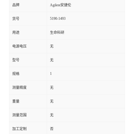
品牌
Agilent安捷伦
5190-1493
货号
用途
生命科研
电源电压
无
型号
无
1
规格
测量精度
无
重量
无
测量范围
无
加工定制
否