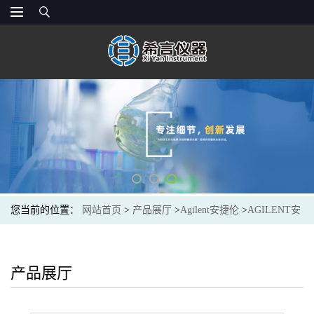
您当前的位置：
网站首页
>
产品展厅
>
Agilent安捷伦
>
AGILENT安
捷伦5190-1493手动进样针,25 μL,固定式针头,25/50/斜面针尖
产品展厅