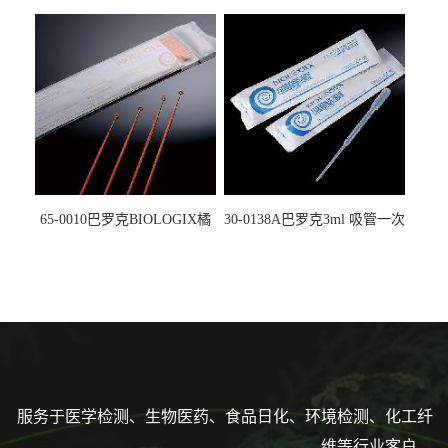
螺口管管盖一体 冷冻保存管
试剂槽,聚苯乙烯 独立包装 伽
5612008
马射线灭菌25-0051
65-0010巴罗克BIOLOGIX橘
30-0138A巴罗克3ml 吸管一次
色灭菌10μl接种环一次性使用
性使用,独立包装灭菌,长
160mm,总容量7.5ml 吸管,刻
度到3ml 巴氏吸管
服务于医学检测、生物医药、食品日化、环境检测、化工纤
维等行业客户。