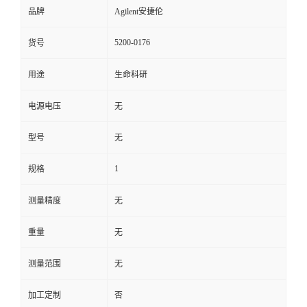
品牌
Agilent安捷伦
5200-0176
货号
用途
生命科研
电源电压
无
型号
无
1
规格
测量精度
无
重量
无
测量范围
无
加工定制
否