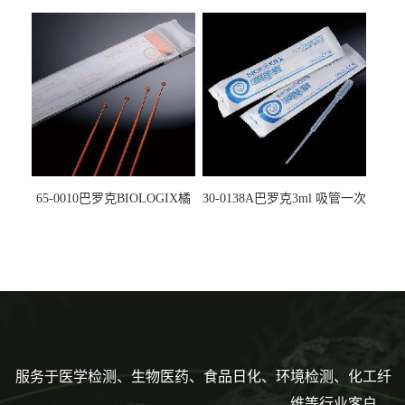
螺口管管盖一体 冷冻保存管
试剂槽,聚苯乙烯 独立包装 伽
5612008
马射线灭菌25-0051
65-0010巴罗克BIOLOGIX橘
30-0138A巴罗克3ml 吸管一次
色灭菌10μl接种环一次性使用
性使用,独立包装灭菌,长
160mm,总容量7.5ml 吸管,刻
度到3ml 巴氏吸管
服务于医学检测、生物医药、食品日化、环境检测、化工纤
维等行业客户。