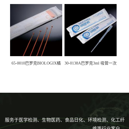
螺口管管盖一体 冷冻保存管
试剂槽,聚苯乙烯 独立包装 伽
5612008
马射线灭菌25-0051
65-0010巴罗克BIOLOGIX橘
30-0138A巴罗克3ml 吸管一次
色灭菌10μl接种环一次性使用
性使用,独立包装灭菌,长
160mm,总容量7.5ml 吸管,刻
度到3ml 巴氏吸管
服务于医学检测、生物医药、食品日化、环境检测、化工纤
维等行业客户。