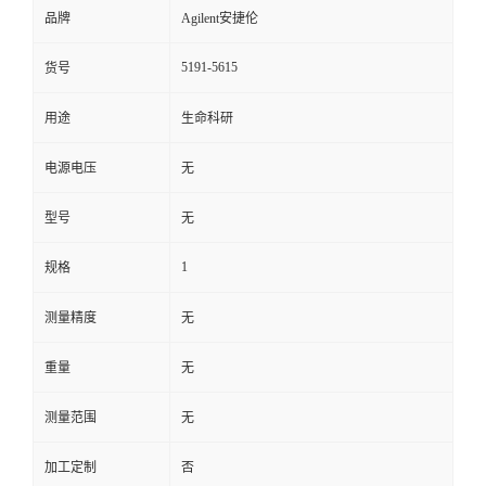
品牌
Agilent安捷伦
5191-5615
货号
用途
生命科研
电源电压
无
型号
无
1
规格
测量精度
无
重量
无
测量范围
无
加工定制
否