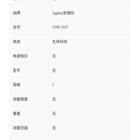
品牌
Agilent安捷伦
5190-3167
货号
用途
生命科研
电源电压
无
型号
无
1
规格
测量精度
无
重量
无
测量范围
无