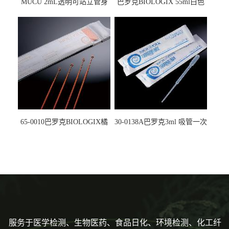
MUCU 2mL透明可站立管身
巴罗克BIOLOGIX 55ml白色
螺口管管盖一体 冷冻保存管
试剂槽,聚苯乙烯 独立包装 伽
5612008
马射线灭菌25-0051
65-0010巴罗克BIOLOGIX橘
30-0138A巴罗克3ml 吸管一次
色灭菌10μl接种环一次性使用
性使用,独立包装灭菌,长
160mm,总容量7.5ml 吸管,刻
度到3ml 巴氏吸管
服务于医学检测、生物医药、食品日化、环境检测、化工纤