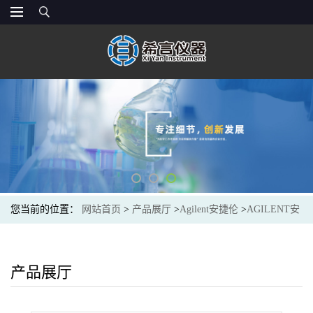
您当前的位置：
网站首页
>
产品展厅
>
Agilent安捷伦
>
AGILENT安
捷伦5190-3167光谱色谱耗材Liner,UI,splitless,single taper,GW,25/pk
产品展厅