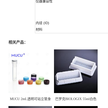
仪器兼容性
内径 (ID)
材料
相关产品：
MUCU 2mL透明可站立管身
巴罗克BIOLOGIX 55ml白色
螺口管管盖一体 冷冻保存管
试剂槽,聚苯乙烯 独立包装 伽