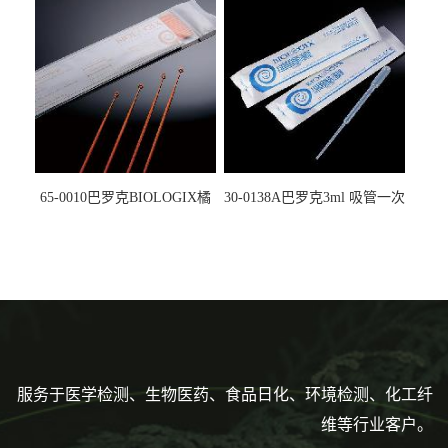
5612008
马射线灭菌25-0051
65-0010巴罗克BIOLOGIX橘
30-0138A巴罗克3ml 吸管一次
色灭菌10μl接种环一次性使用
性使用,独立包装灭菌,长
160mm,总容量7.5ml 吸管,刻
度到3ml 巴氏吸管
服务于医学检测、生物医药、食品日化、环境检测、化工纤
维等行业客户。