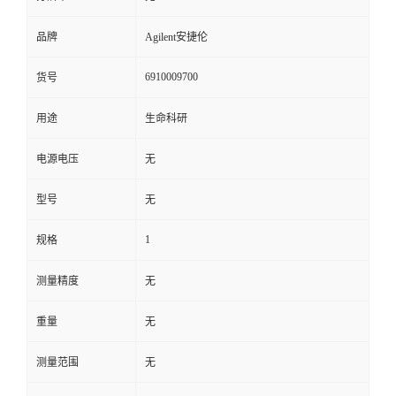
品牌
Agilent安捷伦
6910009700
货号
用途
生命科研
电源电压
无
型号
无
1
规格
测量精度
无
重量
无
测量范围
无