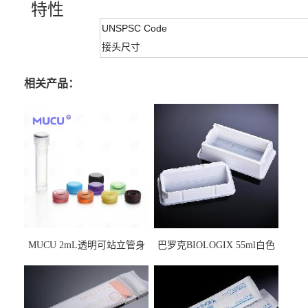
特性
UNSPSC Code
接头尺寸
相关产品：
MUCU 2mL透明可站立管身
巴罗克BIOLOGIX 55ml白色
螺口管管盖一体 冷冻保存管
试剂槽,聚苯乙烯 独立包装 伽
5612008
马射线灭菌25-0051