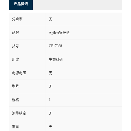
产品详请
分辨率
无
品牌
Agilent安捷伦
CP17988
货号
用途
生命科研
电源电压
无
型号
无
1
规格
测量精度
无
重量
无