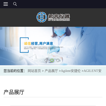
您当前的位置：
网站首页
>
产品展厅
>
Agilent安捷伦
>
AGILENT安
捷伦CP17988GasClean气体净化载气工具包,1位,用于7890,1/8英寸,包
括一个 1 位 1/8 英寸连接单元(部件号 CP7988);净化器:一个载气净化
产品展厅
器(部件号 CP17973);一个 7890 安装固定架