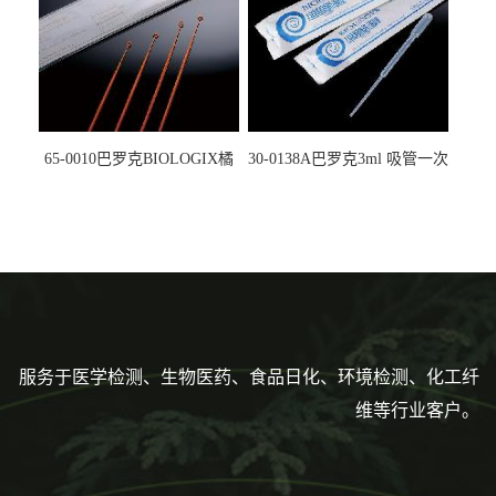
65-0010巴罗克BIOLOGIX橘
30-0138A巴罗克3ml 吸管一次
色灭菌10μl接种环一次性使用
性使用,独立包装灭菌,长
160mm,总容量7.5ml 吸管,刻
度到3ml 巴氏吸管
服务于医学检测、生物医药、食品日化、环境检测、化工纤
维等行业客户。