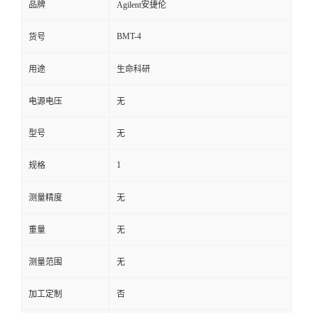
品牌
Agilent安捷伦
BMT-4
货号
用途
生命科研
电源电压
无
型号
无
1
规格
测量精度
无
重量
无
测量范围
无
加工定制
否