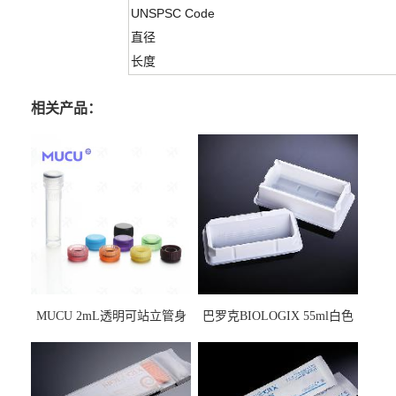
UNSPSC Code
直径
长度
相关产品：
MUCU 2mL透明可站立管身
巴罗克BIOLOGIX 55ml白色
螺口管管盖一体 冷冻保存管
试剂槽,聚苯乙烯 独立包装 伽
5612008
马射线灭菌25-0051