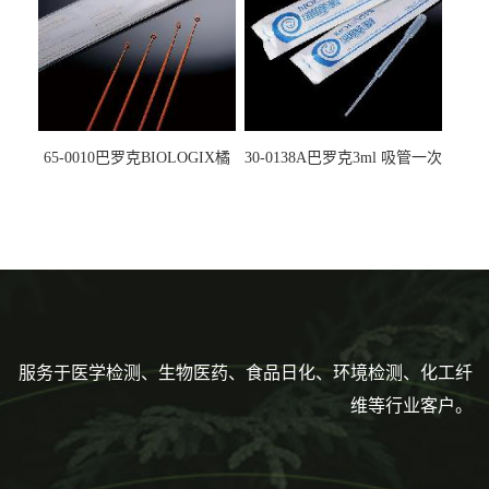
65-0010巴罗克BIOLOGIX橘
30-0138A巴罗克3ml 吸管一次
色灭菌10μl接种环一次性使用
性使用,独立包装灭菌,长
160mm,总容量7.5ml 吸管,刻
度到3ml 巴氏吸管
服务于医学检测、生物医药、食品日化、环境检测、化工纤
维等行业客户。