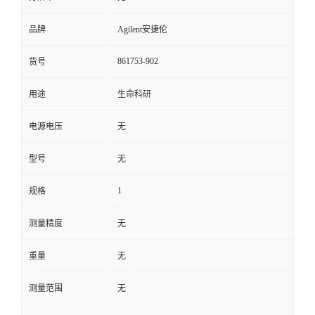
品牌
Agilent安捷伦
861753-902
货号
用途
生命科研
电源电压
无
型号
无
1
规格
测量精度
无
重量
无
测量范围
无