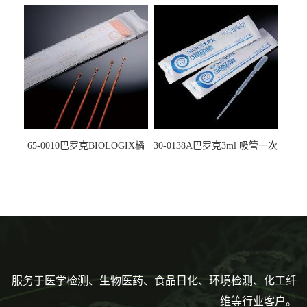
螺口管管盖一体 冷冻保存管
试剂槽,聚苯乙烯 独立包装 伽
5612008
马射线灭菌25-0051
65-0010巴罗克BIOLOGIX橘
30-0138A巴罗克3ml 吸管一次
色灭菌10μl接种环一次性使用
性使用,独立包装灭菌,长
160mm,总容量7.5ml 吸管,刻
度到3ml 巴氏吸管
服务于医学检测、生物医药、食品日化、环境检测、化工纤
维等行业客户。