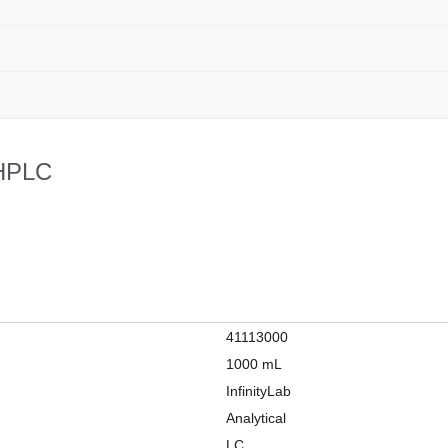
 HPLC
41113000
1000 mL
InfinityLab
Analytical
LC