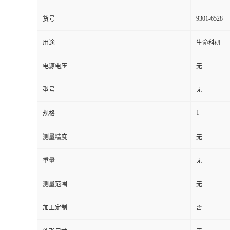
9301-6528
货号
用途
生命科研
电源电压
无
型号
无
1
规格
测量精度
无
重量
无
测量范围
无
加工定制
否