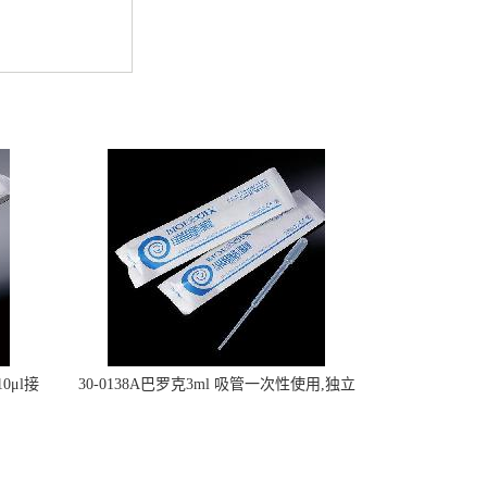
0μl接
30-0138A巴罗克3ml 吸管一次性使用,独立
包装灭菌,长160mm,总容量7.5ml 吸管,刻度
到3ml 巴氏吸管