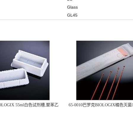
Glass
GL45
OLOGIX 55ml白色试剂槽,聚苯乙
65-0010巴罗克BIOLOGIX橘色灭菌1
立包装 伽马射线灭菌25-0051
种环一次性使用