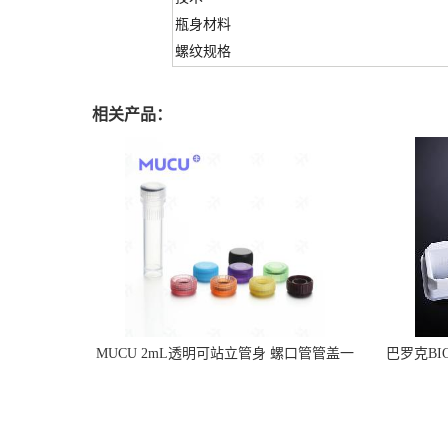
瓶身材料
螺纹规格
相关产品：
MUCU 2mL透明可站立管身 螺口管管盖一
巴罗克BI
体 冷冻保存管 5612008
烯 独