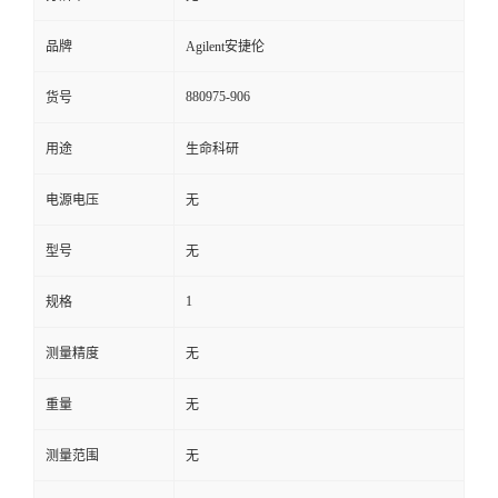
品牌
Agilent安捷伦
880975-906
货号
用途
生命科研
电源电压
无
型号
无
1
规格
测量精度
无
重量
无
测量范围
无