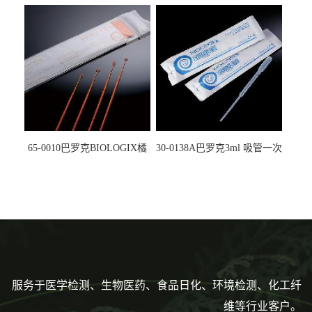
螺口管管盖一体 冷冻保存管
试剂槽,聚苯乙烯 独立包装 伽
5612008
马射线灭菌25-0051
65-0010巴罗克BIOLOGIX橘
30-0138A巴罗克3ml 吸管一次
色灭菌10μl接种环一次性使用
性使用,独立包装灭菌,长
160mm,总容量7.5ml 吸管,刻
度到3ml 巴氏吸管
服务于医学检测、生物医药、食品日化、环境检测、化工纤
维等行业客户。