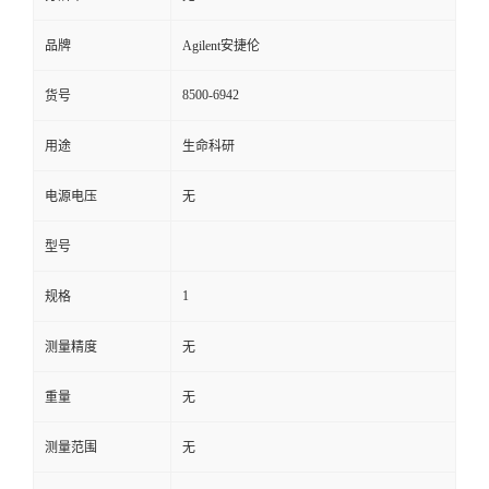
品牌
Agilent安捷伦
8500-6942
货号
用途
生命科研
电源电压
无
型号
1
规格
测量精度
无
重量
无
测量范围
无