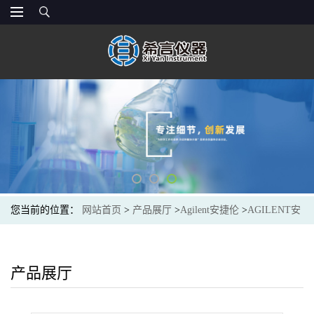
您当前的位置：
网站首页
>
产品展厅
>
Agilent安捷伦
>
AGILENT安
捷伦8500-6942多元素校准标样 4B,10 μg/mL,溶于痕量 HNO3/痕量氢
氟酸溶液中,100 mL
产品展厅