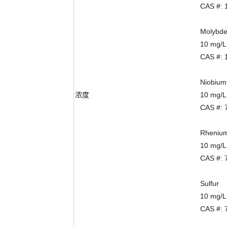
CAS #: 
Molybde
10 mg/L
CAS #: 
Niobium
浓度
10 mg/L
CAS #: 
Rhenium
10 mg/L
CAS #: 
Sulfur
10 mg/L
CAS #: 