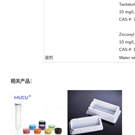
Tantalu
10 mg/L
CAS #: 
Zirconyl
10 mg/L
CAS #: 
溶剂
Water wi
相关产品：