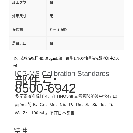
加工定制
否
外形尺寸
无
保修期
耗材无保修
是否进口
否
多元素校准标样 4B,10 μg/mL,溶于痕量 HNO3/痕量氢氟酸溶液中,100
mL
ICP-MS Calibration Standards
部件号:
8500-6942
多元素校准标样 4，在 HNO3/痕量氢氟酸溶液中含有 10
μg/mL 的 B、Ge、Mo、Nb、P、Re、S、Si、Ta、Ti、
W、Zr，100 mL。不在日本销售
特性