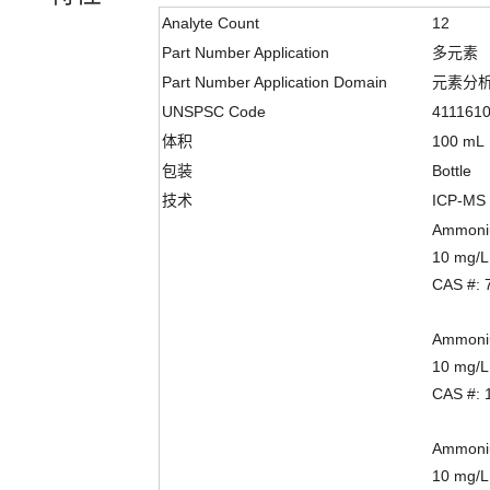
Analyte Count
12
Part Number Application
多元素
Part Number Application Domain
元素分
UNSPSC Code
411161
体积
100 mL
包装
Bottle
技术
ICP-MS
Ammoniu
10 mg/L
CAS #: 
Ammoniu
10 mg/L
CAS #: 
Ammonium
10 mg/L