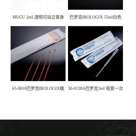
MUCU 2mL透明可站立管身
巴罗克BIOLOGIX 55ml白色
螺口管管盖一体 冷冻保存管
试剂槽,聚苯乙烯 独立包装 伽
5612008
马射线灭菌25-0051
65-0010巴罗克BIOLOGIX橘
30-0138A巴罗克3ml 吸管一次
色灭菌10μl接种环一次性使用
性使用,独立包装灭菌,长
160mm,总容量7.5ml 吸管,刻
度到3ml 巴氏吸管