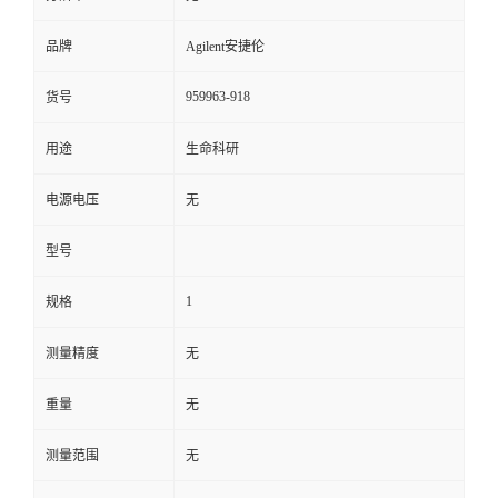
品牌
Agilent安捷伦
959963-918
货号
用途
生命科研
电源电压
无
型号
1
规格
测量精度
无
重量
无
测量范围
无