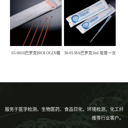
5612008
马射线灭菌25-0051
65-0010巴罗克BIOLOGIX橘
30-0138A巴罗克3ml 吸管一次
色灭菌10μl接种环一次性使用
性使用,独立包装灭菌,长
160mm,总容量7.5ml 吸管,刻
度到3ml 巴氏吸管
服务于医学检测、生物医药、食品日化、环境检测、化工纤
维等行业客户。