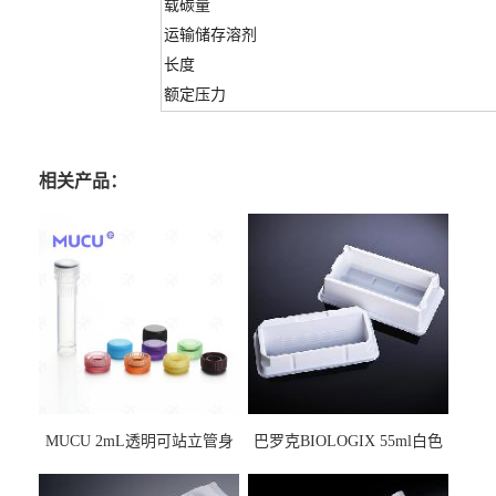
载碳量
运输储存溶剂
长度
额定压力
相关产品：
MUCU 2mL透明可站立管身
巴罗克BIOLOGIX 55ml白色
螺口管管盖一体 冷冻保存管
试剂槽,聚苯乙烯 独立包装 伽