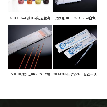
MUCU 2mL透明可站立管身
巴罗克BIOLOGIX 55ml白色
螺口管管盖一体 冷冻保存管
试剂槽,聚苯乙烯 独立包装 伽
5612008
马射线灭菌25-0051
65-0010巴罗克BIOLOGIX橘
30-0138A巴罗克3ml 吸管一次
色灭菌10μl接种环一次性使用
性使用,独立包装灭菌,长
160mm,总容量7.5ml 吸管,刻
度到3ml 巴氏吸管