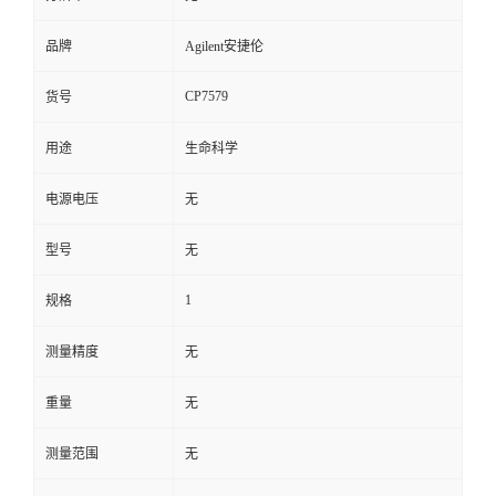
品牌
Agilent安捷伦
CP7579
货号
用途
生命科学
电源电压
无
型号
无
1
规格
测量精度
无
重量
无
测量范围
无