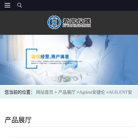
您当前的位置：
网站首页
>
产品展厅
>
Agilent安捷伦
>
AGILENT安
捷伦CP7579J&W PoraPLOT U 气相色谱柱,25 m, 0.25 mm, 8.00 μm,7
英寸柱架
产品展厅