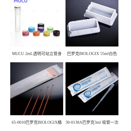
MUCU 2mL透明可站立管身
巴罗克BIOLOGIX 55ml白色
螺口管管盖一体 冷冻保存管
试剂槽,聚苯乙烯 独立包装 伽
5612008
马射线灭菌25-0051
65-0010巴罗克BIOLOGIX橘
30-0138A巴罗克3ml 吸管一次
色灭菌10μl接种环一次性使用
性使用,独立包装灭菌,长