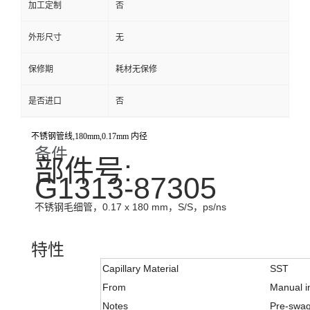
加工定制
否
外形尺寸
无
保修期
耗材无保修
是否进口
否
不锈钢管线,180mm,0.17mm 内径
备件
部件号:
G1313-87305
不锈钢毛细管，0.17 x 180 mm，S/S，ps/ns
特性
Capillary Material
SST
From
Manual i
Notes
Pre-swag