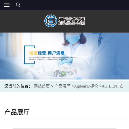
您当前的位置：
网站首页
>
产品展厅
>
Agilent安捷伦
>
AGILENT安
捷伦G1313-87305长寿命氘灯,1120和1220 Infinity液相仪中的可变波
长检测器
产品展厅