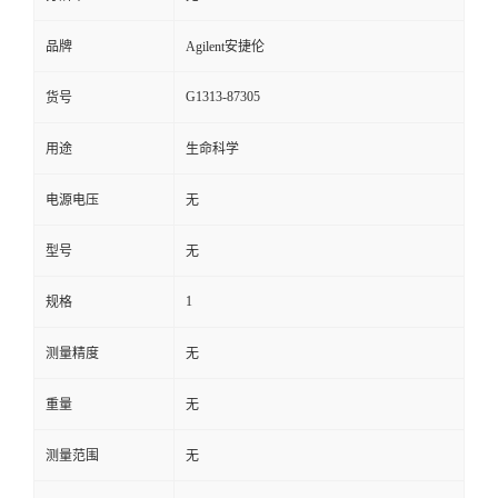
品牌
Agilent安捷伦
G1313-87305
货号
用途
生命科学
电源电压
无
型号
无
1
规格
测量精度
无
重量
无
测量范围
无