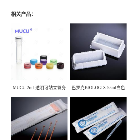
相关产品：
MUCU 2mL透明可站立管身
巴罗克BIOLOGIX 55ml白色
螺口管管盖一体 冷冻保存管
试剂槽,聚苯乙烯 独立包装 伽
5612008
马射线灭菌25-0051