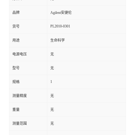
品牌
Agilent安捷伦
PL2010-0301
货号
用途
生命科学
电源电压
无
型号
无
1
规格
测量精度
无
重量
无
测量范围
无