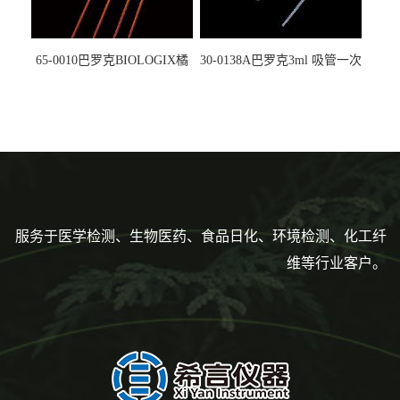
65-0010巴罗克BIOLOGIX橘
30-0138A巴罗克3ml 吸管一次
色灭菌10μl接种环一次性使用
性使用,独立包装灭菌,长
160mm,总容量7.5ml 吸管,刻
度到3ml 巴氏吸管
服务于医学检测、生物医药、食品日化、环境检测、化工纤
维等行业客户。