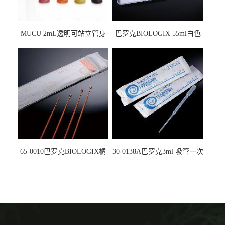
MUCU 2mL透明可站立管身
巴罗克BIOLOGIX 55ml白色
螺口管管盖一体 冷冻保存管
试剂槽,聚苯乙烯 独立包装 伽
5612008
马射线灭菌25-0051
65-0010巴罗克BIOLOGIX橘
30-0138A巴罗克3ml 吸管一次
色灭菌10μl接种环一次性使用
性使用,独立包装灭菌,长
160mm,总容量7.5ml 吸管,刻
度到3ml 巴氏吸管