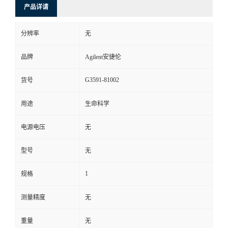
产品详请
分辨率
无
品牌
Agilent安捷伦
G3591-81002
货号
用途
生命科学
电源电压
无
型号
无
1
规格
测量精度
无
重量
无