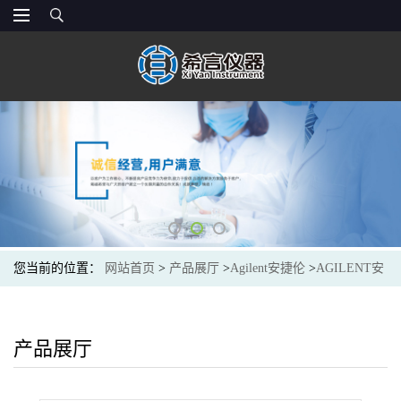
您当前的位置：
网站首页
>
产品展厅
>
Agilent安捷伦
>
AGILENT安
捷伦G3591-81002J&W 气相色谱填充柱,UltiMetal 管,长 10 英尺 (3.05
M),外径 1/8 英寸,内径 2 mm,Hayesep Q 填料,目数 80/100,经过预老化
产品展厅
10Ft 1/8 2mm HayeSep Q 80/100 UM