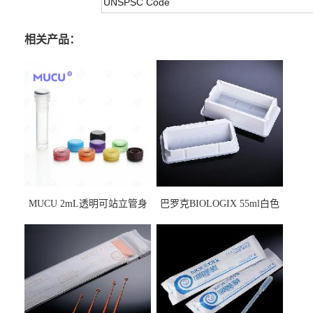
UNSPSC Code
相关产品：
MUCU 2mL透明可站立管身
巴罗克BIOLOGIX 55ml白色
螺口管管盖一体 冷冻保存管
试剂槽,聚苯乙烯 独立包装 伽
5612008
马射线灭菌25-0051