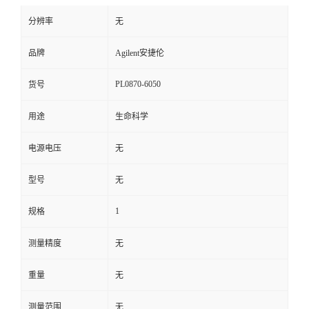
分辨率
无
品牌
Agilent安捷伦
PL0870-6050
货号
用途
生命科学
电源电压
无
型号
无
1
规格
测量精度
无
重量
无
测量范围
无