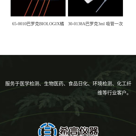
65-0010巴罗克BIOLOGIX橘
30-0138A巴罗克3ml 吸管一次
色灭菌10μl接种环一次性使用
性使用,独立包装灭菌,长
160mm,总容量7.5ml 吸管,刻
度到3ml 巴氏吸管
服务于医学检测、生物医药、食品日化、环境检测、化工纤
维等行业客户。