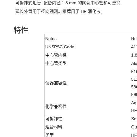
可拆卸式炬管. 配备内径 1.8 mm 的陶瓷中心管和可更换
延长外管用于径向观测。推荐用于 HF 消化液。
特性
Notes
Re
UNSPSC Code
41
中心管内径
1.
中心管类型
Al
51
51
仪器兼容性
58
59
Aq
化学兼容性
HF
可拆卸性
Se
炬管材料
Qu
类型
HF