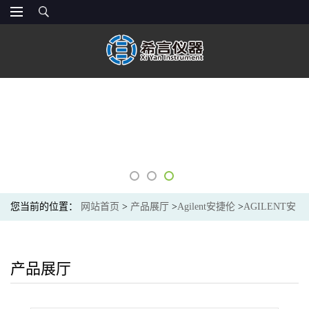
您当前的位置：
网站首页
>
产品展厅
>
Agilent安捷伦
>
AGILENT安
捷伦G8010-60231用于 5000 系列 VDV/SVDV ICP-OES 的易安装、
惰性半可拆卸式炬管. 配备内径 1.8 mm 的陶瓷中心管和可更换延长
产品展厅
外管用于径向观测。推荐用于 HF 消化液。Easy-fit VDV torch inert