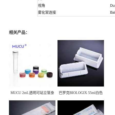
视角
Du
雾化室连接
Bal
相关产品：
MUCU 2mL透明可站立管身
巴罗克BIOLOGIX 55ml白色
螺口管管盖一体 冷冻保存管
试剂槽,聚苯乙烯 独立包装 伽
5612008
马射线灭菌25-0051