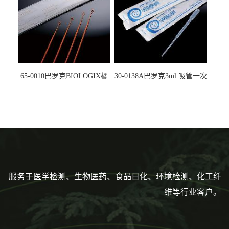
65-0010巴罗克BIOLOGIX橘
30-0138A巴罗克3ml 吸管一次
色灭菌10μl接种环一次性使用
性使用,独立包装灭菌,长
160mm,总容量7.5ml 吸管,刻
度到3ml 巴氏吸管
服务于医学检测、生物医药、食品日化、环境检测、化工纤
维等行业客户。