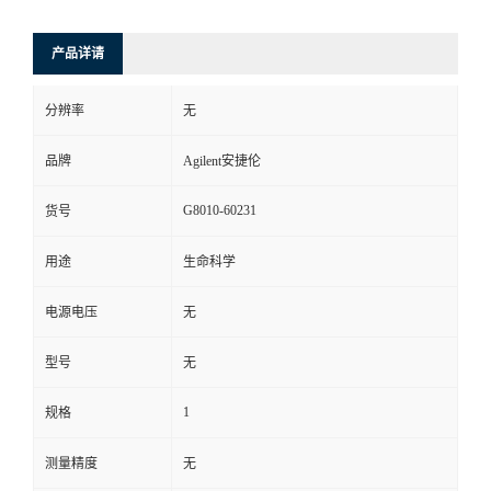
产品详请
分辨率
无
品牌
Agilent安捷伦
G8010-60231
货号
用途
生命科学
电源电压
无
型号
无
1
规格
测量精度
无