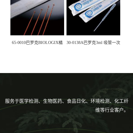
65-0010巴罗克BIOLOGIX橘
30-0138A巴罗克3ml 吸管一次
色灭菌10μl接种环一次性使用
性使用,独立包装灭菌,长
160mm,总容量7.5ml 吸管,刻
度到3ml 巴氏吸管
服务于医学检测、生物医药、食品日化、环境检测、化工纤
维等行业客户。