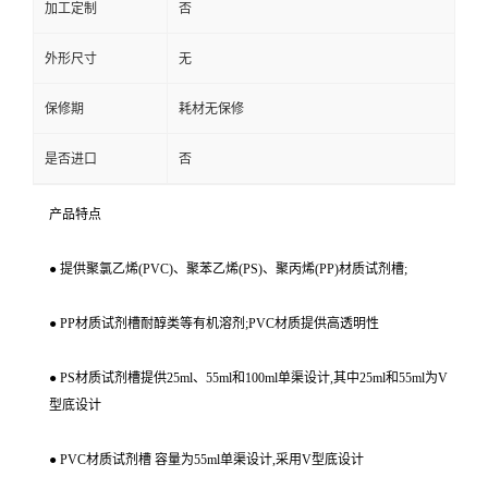
加工定制
否
外形尺寸
无
保修期
耗材无保修
是否进口
否
产品特点
● 提供聚氯乙烯(PVC)、聚苯乙烯(PS)、聚丙烯(PP)材质试剂槽;
●
PP材质试剂槽耐醇类等有机溶剂;PVC材质提供高透明性
● PS材质试剂槽提供25ml、55ml和100ml单渠设计,其中25ml和55ml为V
型底设计
● PVC材质试剂槽 容量为55ml单渠设计,采用V型底设计