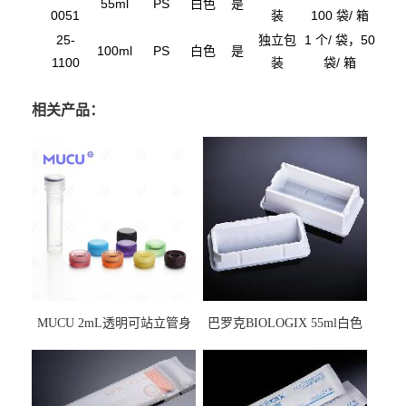
55ml
PS
白色
是
0051
装
100 袋/ 箱
25-
独立包
1 个/ 袋，50
100ml
PS
白色
是
1100
装
袋/ 箱
相关产品：
MUCU 2mL透明可站立管身
巴罗克BIOLOGIX 55ml白色
螺口管管盖一体 冷冻保存管
试剂槽,聚苯乙烯 独立包装 伽
5612008
马射线灭菌25-0051