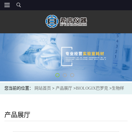
您当前的位置：
网站首页
>
产品展厅
>
BIOLOGIX巴罗克
>
生物样
本库
>
巴罗克BIOLOGIX 55ml白色试剂槽,聚苯乙烯 独立包装 伽马
射线灭菌25-0051
产品展厅