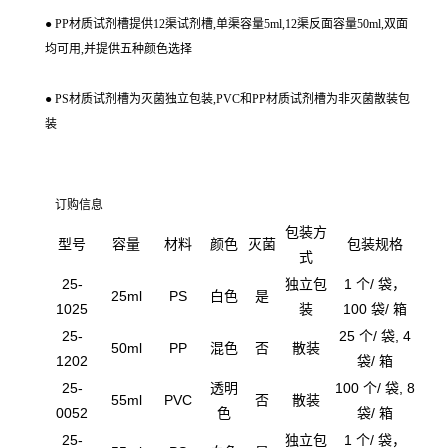
● PP材质试剂槽提供12渠试剂槽,单渠容量5ml,12渠反面容量50ml,双面
均可用,并提供五种颜色选择
● PS材质试剂槽为灭菌独立包装,PVC和PP材质试剂槽为非灭菌散装包
装
订购信息
包装方
型号
容量
材料
颜色
灭菌
包装规格
式
25-
独立包
1 个/ 袋，
25ml
PS
白色
是
1025
装
100 袋/ 箱
25-
25 个/ 袋, 4
50ml
PP
混色
否
散装
1202
袋/ 箱
25-
透明
100 个/ 袋, 8
55ml
PVC
否
散装
0052
色
袋/ 箱
25-
独立包
1 个/ 袋，