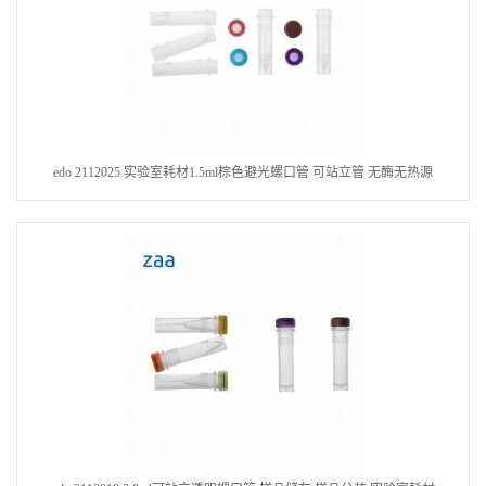
edo 2112025 实验室耗材1.5ml棕色避光螺口管 可站立管 无酶无热源