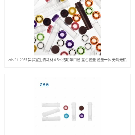
edo 2112055 实验室生物耗材 0.5ml透明螺口管 蓝色管盖 管盖一体 无酶无热
源塑料盒装灭菌