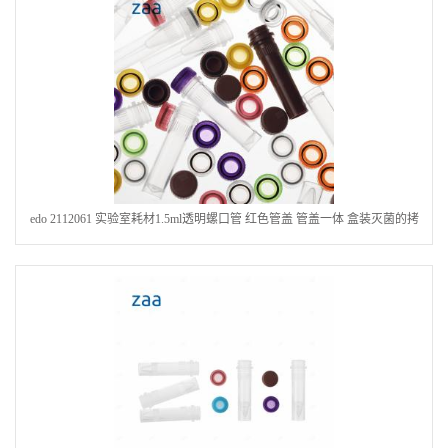
edo 2112061 实验室耗材1.5ml透明螺口管 红色管盖 管盖一体 盒装灭菌的拷
贝