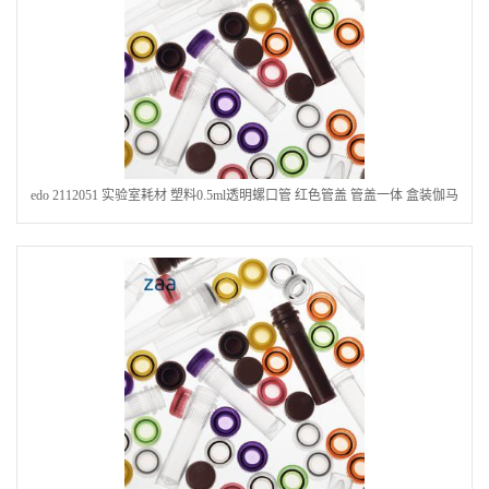
edo 2112051 实验室耗材 塑料0.5ml透明螺口管 红色管盖 管盖一体 盒装伽马
射线灭菌