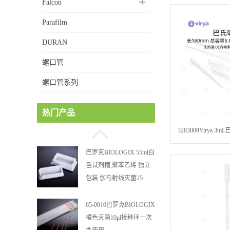
Falcon
Parafilm
DURAN
MUCU 2mL透明可站立管
螺口管
身 螺口管管盖一体 冷冻
保存管 5612008
螺口管系列
巴罗克BIOLOGIX 55ml白
热门产品
色试剂槽,聚苯乙烯 独立
包装 伽马射线灭菌25-
3283009Virya 
0051
包装 500 支/盒 
65-0010巴罗克BIOLOGIX
橘色灭菌10μl接种环一次
性使用
30-0138A巴罗克3ml 吸管
一次性使用,独立包装灭