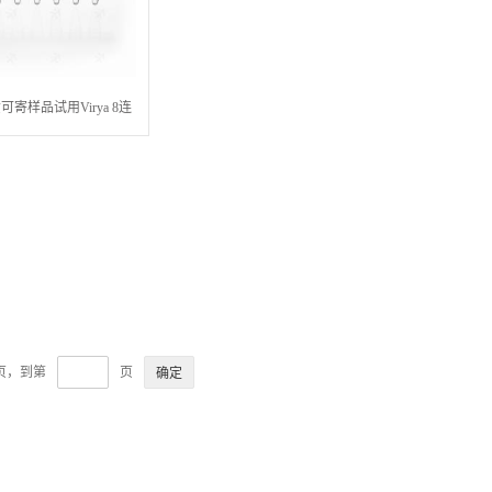
现货可寄样品试用Virya 8连
PCR 8联排管 孔型平盖透明
矮管
9页，到第
页