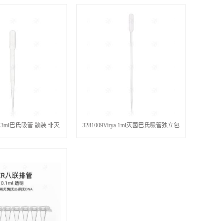
rya 3ml巴氏吸管 散装 非灭
3281009Virya 1ml灭菌巴氏吸管独立包
/盒 液体处理一次性实验耗材
装 长160毫米 总容量6.2毫升 刻度到1
毫升