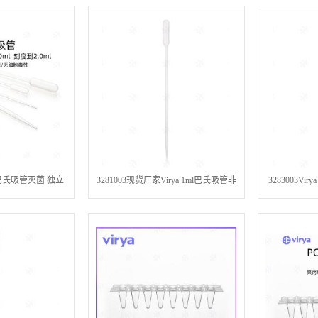
包装
3mL巴氏吸管灭菌 独立
3281003现货厂家Virya 1ml巴氏吸管非
3283003Vi
一次性液体处理实验耗
灭菌 总容量6.2毫升 刻度到1毫升
菌 500 支
材