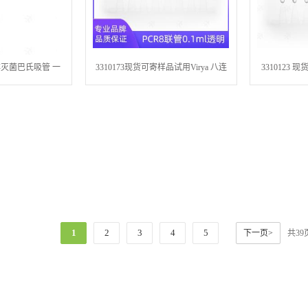
1ml非灭菌巴氏吸管 一
3310173现货可寄样品试用Virya 八连
3310123 
处理耗材移液管
管0.1mlPCR 8联排管白色 超薄管壁高
管 0.1mL
度透明矮管
1
2
3
4
5
下一页>
共3