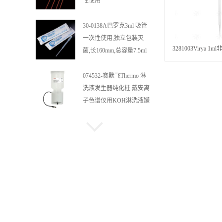
菌,长160mm,总容量7.5ml
吸管,刻度到3ml 巴氏吸管
074532-赛默飞Thermo 淋
洗液发生器纯化柱 戴安离
3281003Virya 
子色谱仪用KOH淋洗液罐
次性使用液体
052962/052963美国赛默飞
原戴安AG11-HC离子色谱
柱高容量柱
施睿康 4.8克 抽取式手套
一次性丁腈手套100只/盒
10盒/箱 N920（中）
美国进口赛默飞戴安样品
管 Dionex样品瓶和盖子
038008