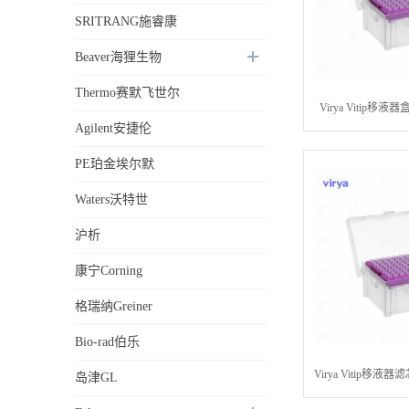
SRITRANG施睿康
Beaver海狸生物
Thermo赛默飞世尔
Virya Vitip
Agilent安捷伦
10μl透明枪头
PE珀金埃尔默
Waters沃特世
沪析
康宁Corning
格瑞纳Greiner
Bio-rad伯乐
Virya Vitip移
岛津GL
枪头10μl / 20μl / 50μ