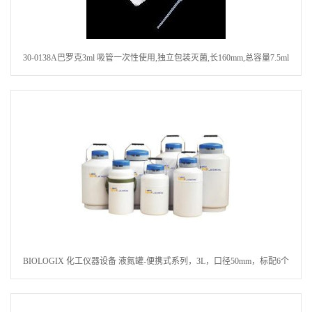
30-0138A巴罗克3ml 吸管一次性使用,独立包装灭菌,长160mm,总容量7.5ml
吸管,刻度到3ml 巴氏吸管
BIOLOGIX 化工仪器设备 液氮罐-便携式系列，3L，口径50mm，标配6个
120MM圆提筒CKS-P603Z050