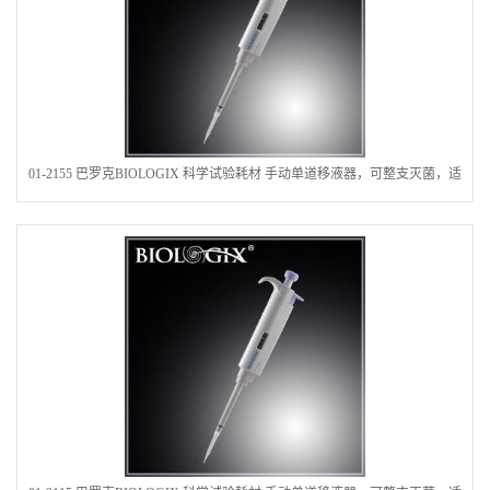
01-2155 巴罗克BIOLOGIX 科学试验耗材 手动单道移液器，可整支灭菌，适
用量程范围：5-50微升