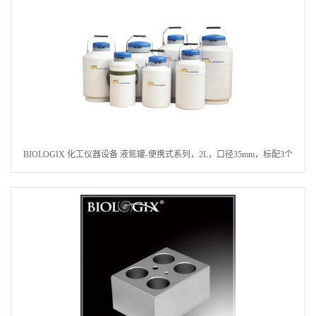
BIOLOGIX 化工仪器设备 液氮罐-便携式系列，2L，口径35mm，标配3个
120MM圆提筒CKS-P302Z035