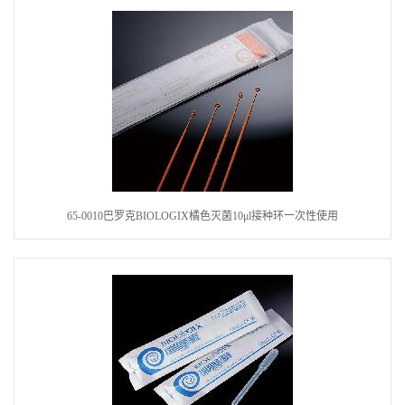
65-0010巴罗克BIOLOGIX橘色灭菌10μl接种环一次性使用