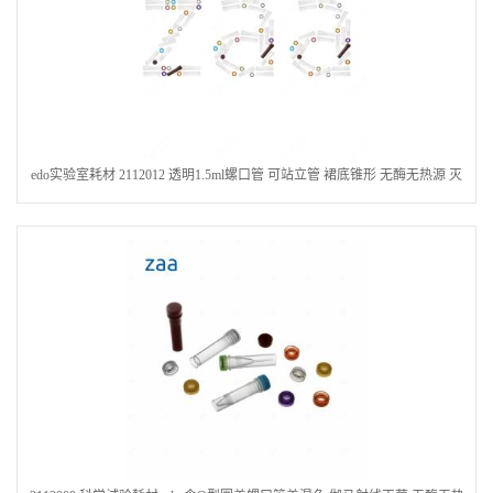
edo实验室耗材 2112012 透明1.5ml螺口管 可站立管 裙底锥形 无酶无热源 灭
菌