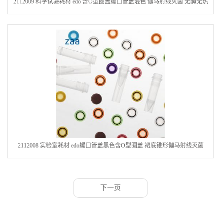
2112009 科学试验耗材 edo 含O型圈盖螺口管盖混色 伽马射线灭菌 无酶无热
源
2112008 实验室耗材 edo螺口管盖黑色含O型圈盖 裙底锥形伽马射线灭菌
下一页