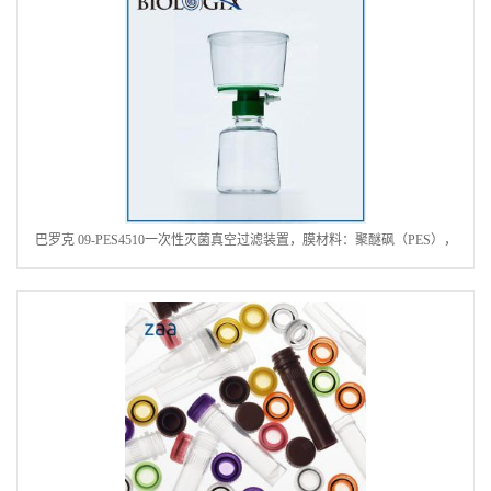
巴罗克 09-PES4510一次性灭菌真空过滤装置，膜材料：聚醚砜（PES），
孔径0.45μm