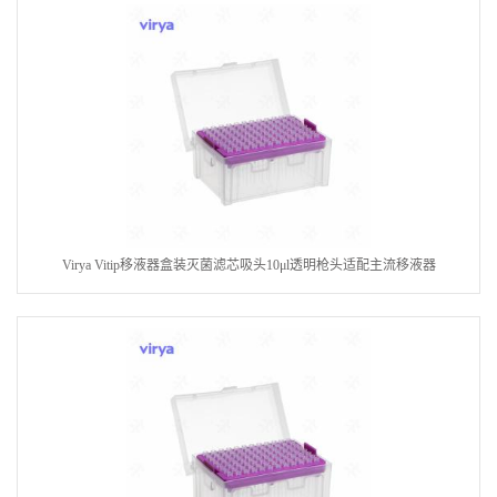
Virya Vitip移液器盒装灭菌滤芯吸头10μl透明枪头适配主流移液器