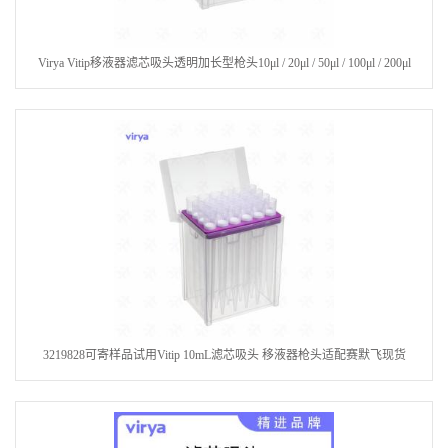
Virya Vitip移液器滤芯吸头透明加长型枪头10μl / 20μl / 50μl / 100μl / 200μl
3219828可寄样品试用Vitip 10mL滤芯吸头 移液器枪头适配赛默飞现货