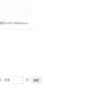
伦G4587-60665Intuvo
跳线芯片Intuvo MMI
ard Chip 2/pk
3页，到第
页