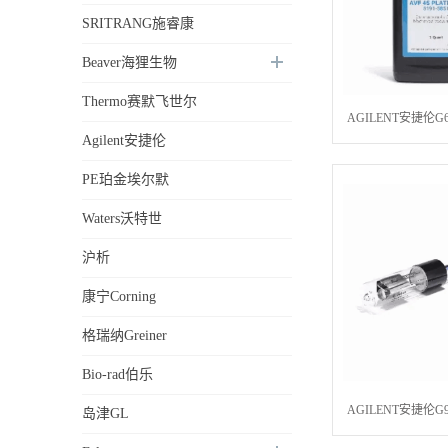
SRITRANG施睿康
Beaver海狸生物
Thermo赛默飞世尔
AGILENT安捷伦G6
Agilent安捷伦
Oil, syn
PE珀金埃尔默
Waters沃特世
沪析
康宁Corning
格瑞纳Greiner
Bio-rad伯乐
AGILENT安捷伦G9
岛津GL
灯,用于 Cary 100/30