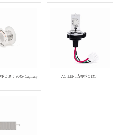
or SCD DP Burner
MSDCollared Column Nut, Self-
Tightening MSD
1946-80054Capillary
AGILENT安捷伦G1314-
Cleaning
60101InfinityLab VWD 长寿命氘灯,带
RFID 标签. 用于安捷伦可变波长检测
器(G1314D/E/F 和 G7114A