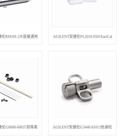
安捷伦RMSH-2大容量通用
AGILENT安捷伦PL2010-0501EasiCal
/8 英寸,250 psigBig
预配制聚苯乙烯校准试剂盒,PS-1,1/包
ap, 1/8inch fttgs,Helium
捷伦G6600-60037双等离
AGILENT安捷伦G3440-81013色谱柱
工具包Ceramic Tube
螺帽,带锁定环,手拧式,用于