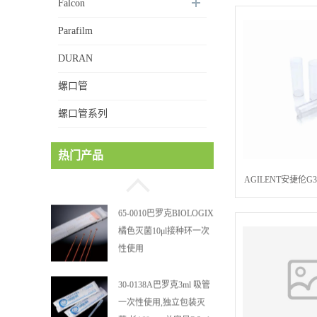
Falcon
紫外仪器的替代紫外光源
Parafilm
UV lamp,Cary 10
DURAN
MUCU 2mL透明可站立管
螺口管
身 螺口管管盖一体 冷冻
保存管 5612008
螺口管系列
巴罗克BIOLOGIX 55ml白
热门产品
色试剂槽,聚苯乙烯 独立
包装 伽马射线灭菌25-
AGILENT安捷伦G31
0051
聚丙烯,6mL,外径15mm
65-0010巴罗克BIOLOGIX
包6mL PP vial for 
橘色灭菌10μl接种环一次
(200
性使用
30-0138A巴罗克3ml 吸管
一次性使用,独立包装灭