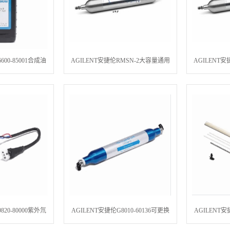
600-85001合成油
AGILENT安捷伦RMSN-2大容量通用
AGILENT
thetic
捕集阱,氮气,1/8 英寸,250 psigBig
捕集阱,氦气,1
Universal Trap, 1/8i fttgs, Nitrogen
Universal Tr
820-80000紫外氘
AGILENT安捷伦G8010-60136可更换
AGILENT安
0 和 Cary 400/500
氩气入口过滤器,Agilent 5000 系列
子体燃烧器附件