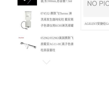
菌,长160mm,总容量7.5ml
吸管,刻度到3ml 巴氏吸管
074532-赛默飞Thermo 淋
洗液发生器纯化柱 戴安离
AGILENT安捷伦G4
子色谱仪用KOH淋洗液罐
自动进样器备件Gripper 
052962/052963美国赛默飞
76
原戴安AG11-HC离子色谱
柱高容量柱
施睿康 4.8克 抽取式手套
一次性丁腈手套100只/盒
10盒/箱 N920（中）
美国进口赛默飞戴安样品
管 Dionex样品瓶和盖子
038008