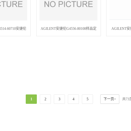
514-60710安捷伦
AGILENT安捷伦G4556-80108样品定
AGILENT安捷
finger caps for
量环Sample Loop, Headspace 3.00 ml,
芯片式保护柱和
93
inert
Gu
1
2
3
4
5
下一页>
共7