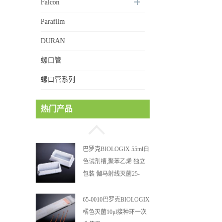
Falcon
Parafilm
DURAN
螺口管
螺口管系列
MUCU 2mL透明可站立管
热门产品
身 螺口管管盖一体 冷冻
保存管 5612008
巴罗克BIOLOGIX 55ml白
色试剂槽,聚苯乙烯 独立
包装 伽马射线灭菌25-
0051
65-0010巴罗克BIOLOGIX
橘色灭菌10μl接种环一次