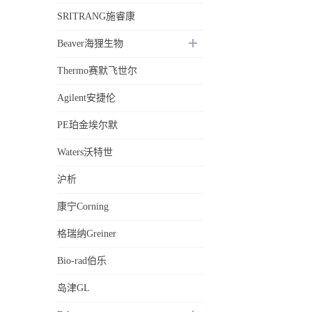
SRITRANG施睿康
Beaver海狸生物
Thermo赛默飞世尔
Agilent安捷伦
PE珀金埃尔默
Waters沃特世
沪析
康宁Corning
格瑞纳Greiner
Bio-rad伯乐
岛津GL