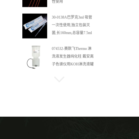
性使用
30-0138A巴罗克3ml 吸管
一次性使用,独立包装灭
菌,长160mm,总容量7.5ml
吸管,刻度到3ml 巴氏吸管
074532-赛默飞Thermo 淋
洗液发生器纯化柱 戴安离
子色谱仪用KOH淋洗液罐
052962/052963美国赛默飞
原戴安AG11-HC离子色谱
柱高容量柱
施睿康 4.8克 抽取式手套
一次性丁腈手套100只/盒
10盒/箱 N920（中）